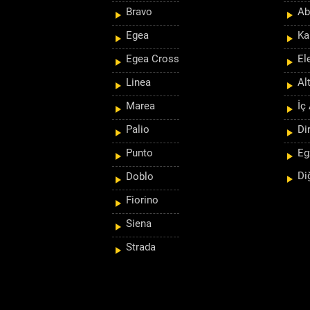
Bravo
Ab
Egea
Ka
Egea Cross
El
Linea
Al
Marea
İç
Palio
Di
Punto
Eg
Di
Doblo
Fiorino
Siena
Strada