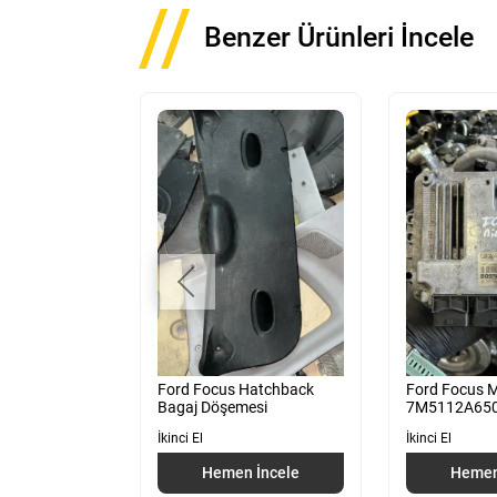
Benzer Ürünleri İncele
.5 Kasa
Ford Focus Hatchback
Ford Focus M
ı Dizel
Bagaj Döşemesi
7M5112A65
İkinci El
İkinci El
 İncele
Hemen İncele
Hemen