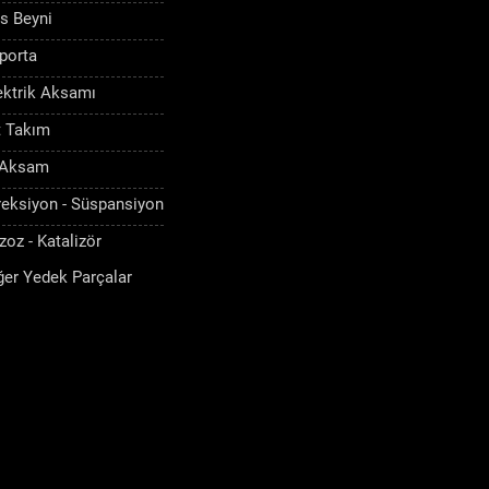
s Beyni
porta
ektrik Aksamı
t Takım
 Aksam
reksiyon - Süspansiyon
zoz - Katalizör
ğer Yedek Parçalar