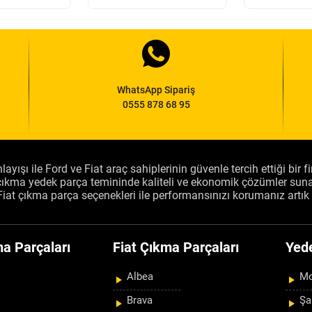
WhatsApp Sipariş
0555 878 68 95
layışı ile Ford ve Fiat araç sahiplerinin güvenle tercih ettiği bir 
, çıkma yedek parça temininde kaliteli ve ekonomik çözümler sun
Fiat çıkma parça seçenekleri ile performansınızı korumanız artık 
a Parçaları
Fiat Çıkma Parçaları
Yed
Albea
Mo
Brava
Şa