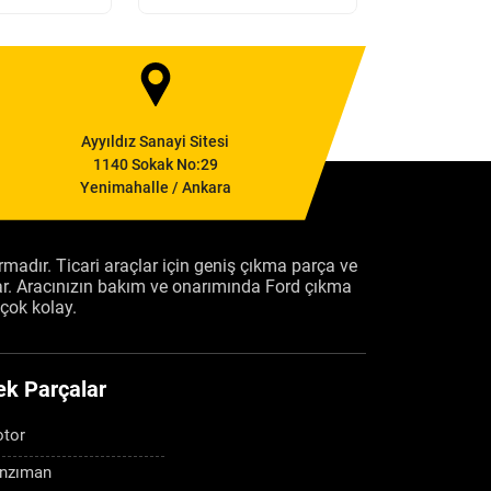
Ayyıldız Sanayi Sitesi
1140 Sokak No:29
Yenimahalle / Ankara
firmadır. Ticari araçlar için geniş çıkma parça ve
ar. Aracınızın bakım ve onarımında Ford çıkma
çok kolay.
ek Parçalar
tor
nzıman