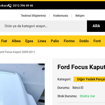
Ankara
0312 396 49 46
Teslimat Bilgilerimiz
Hakkımızda
İletişim
ARA
Fiat
Albea
Egea
Linea
Palio
Fiorino
Doblo
Ford
ord Focus Kaput 2009-2011
Ford Focus Kapu
Kategori:
Diğer Yedek Parça
Durumu:
İkinci El
Stok Durumu:
Stokta Var