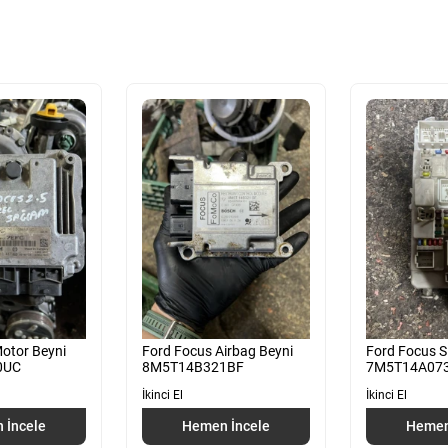
otor Beyni
Ford Focus Airbag Beyni
Ford Focus S
0UC
8M5T14B321BF
7M5T14A07
İkinci El
İkinci El
 İncele
Hemen İncele
Hemen