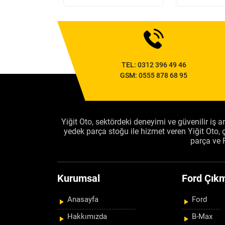
TEL:
0312 396 49 46
GSM:
0555 878 68 95
Yiğit Oto, sektördeki deneyimi ve güvenilir iş an
yedek parça stoğu ile hizmet veren Yiğit Oto
parça ve 
Kurumsal
Ford Çıkm
Anasayfa
Ford
Hakkımızda
B-Max