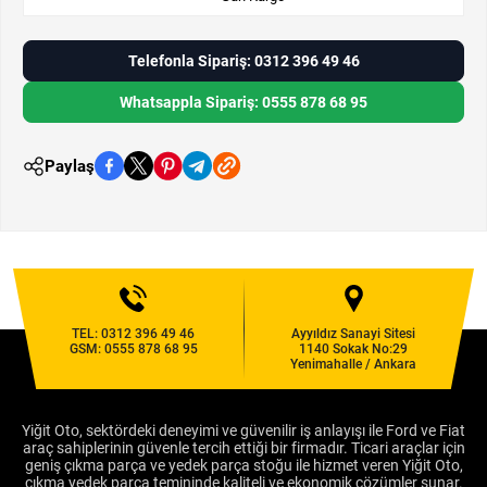
Telefonla Sipariş: 0312 396 49 46
Whatsappla Sipariş: 0555 878 68 95
Paylaş
TEL:
0312 396 49 46
Ayyıldız Sanayi Sitesi
GSM:
0555 878 68 95
1140 Sokak No:29
Yenimahalle / Ankara
Yiğit Oto, sektördeki deneyimi ve güvenilir iş anlayışı ile Ford ve Fiat
araç sahiplerinin güvenle tercih ettiği bir firmadır. Ticari araçlar için
geniş çıkma parça ve yedek parça stoğu ile hizmet veren Yiğit Oto,
çıkma yedek parça temininde kaliteli ve ekonomik çözümler sunar.