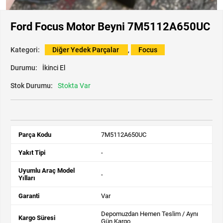
Ford Focus Motor Beyni 7M5112A650UC
Kategori:
Diğer Yedek Parçalar
,
Focus
Durumu:
İkinci El
Stok Durumu:
Stokta Var
Parça Kodu
7M5112A650UC
Yakıt Tipi
-
Uyumlu Araç Model
-
Yılları
Garanti
Var
Depomuzdan Hemen Teslim / Aynı
Kargo Süresi
Gün Kargo