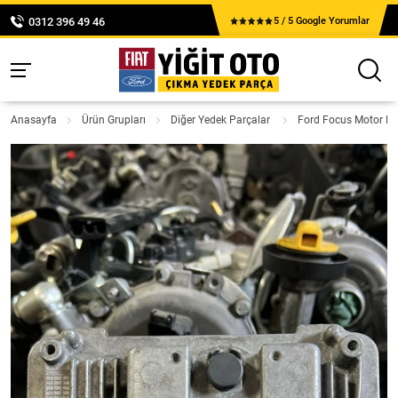
0312 396 49 46
5 / 5 Google Yorumlar
Anasayfa
Ürün Grupları
Diğer Yedek Parçalar
Ford Focus Motor 