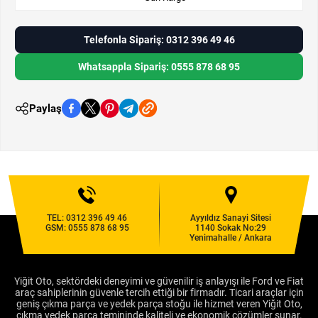
Telefonla Sipariş: 0312 396 49 46
Whatsappla Sipariş: 0555 878 68 95
Paylaş
TEL:
0312 396 49 46
Ayyıldız Sanayi Sitesi
GSM:
0555 878 68 95
1140 Sokak No:29
Yenimahalle / Ankara
Yiğit Oto, sektördeki deneyimi ve güvenilir iş anlayışı ile Ford ve Fiat
araç sahiplerinin güvenle tercih ettiği bir firmadır. Ticari araçlar için
geniş çıkma parça ve yedek parça stoğu ile hizmet veren Yiğit Oto,
çıkma yedek parça temininde kaliteli ve ekonomik çözümler sunar.