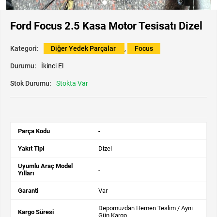
Ford Focus 2.5 Kasa Motor Tesisatı Dizel
Kategori:
Diğer Yedek Parçalar
,
Focus
Durumu:
İkinci El
Stok Durumu:
Stokta Var
Parça Kodu
-
Yakıt Tipi
Dizel
Uyumlu Araç Model
-
Yılları
Garanti
Var
Depomuzdan Hemen Teslim / Aynı
Kargo Süresi
Gün Kargo