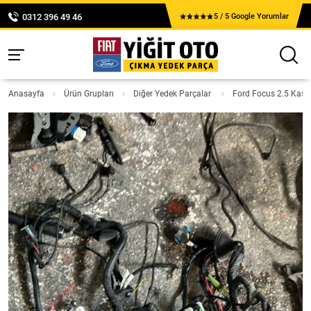
0312 396 49 46
5 / 5 Google Yorumlar
Anasayfa
Ürün Grupları
Diğer Yedek Parçalar
Ford Focus 2.5 Kasa 