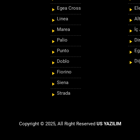
Egea Cross
El
Linea
Al
Marea
İç
Palio
Di
Punto
Eg
Di
Doblo
Fiorino
Siena
Strada
Copyright © 2025, All Right Reserved
US YAZILIM