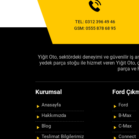
TEL:
0312 396 49 46
GSM:
0555 878 68 95
Yiğit Oto, sektördeki deneyimi ve güvenilir iş an
yedek parça stoğu ile hizmet veren Yiğit Oto
parça ve 
Kurumsal
Ford Çıkm
Anasayfa
Ford
Hakkımızda
B-Max
Blog
C-Max
Teslimat Bilgilerimiz
Connect