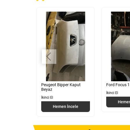
ol Arka Kapı
Peugeot Bipper Kaput
Ford Focus 1
Beyaz
İkinci El
İkinci El
Hemen
 İncele
Hemen İncele