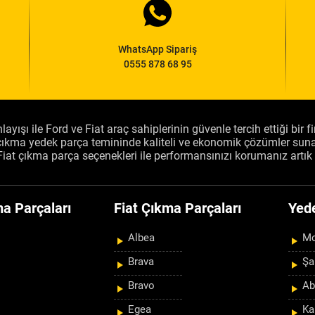
WhatsApp Sipariş
0555 878 68 95
layışı ile Ford ve Fiat araç sahiplerinin güvenle tercih ettiği bir 
, çıkma yedek parça temininde kaliteli ve ekonomik çözümler sun
Fiat çıkma parça seçenekleri ile performansınızı korumanız artık 
a Parçaları
Fiat Çıkma Parçaları
Yed
Albea
Mo
Brava
Şa
Bravo
Ab
Egea
Ka