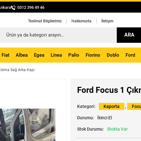
Ankara
0312 396 49 46
Teslimat Bilgilerimiz
Hakkımızda
İletişim
ARA
Fiat
Albea
Egea
Linea
Palio
Fiorino
Doblo
Ford
Çıkma Sağ Arka Kapı
Ford Focus 1 Çık
Kategori:
Kaporta
,
Foc
Durumu:
İkinci El
Stok Durumu:
Stokta Var