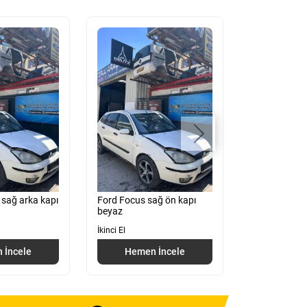
 sağ arka kapı
Ford Focus sağ ön kapı
Ford Focus Ç
beyaz
Jant
İkinci El
İkinci El
 İncele
Hemen İncele
Hemen