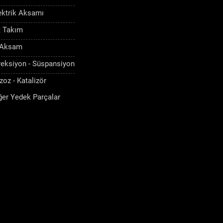
ektrik Aksamı
t Takım
 Aksam
reksiyon - Süspansiyon
zoz - Katalizör
ğer Yedek Parçalar