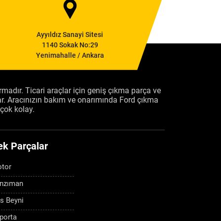
Ayyıldız Sanayi Sitesi
1140 Sokak No:29
Yenimahalle / Ankara
firmadır. Ticari araçlar için geniş çıkma parça ve
ar. Aracınızın bakım ve onarımında Ford çıkma
çok kolay.
ek Parçalar
tor
nzıman
s Beyni
porta