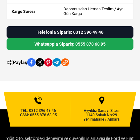
Depomuzdan Hemen Teslim / Aynı
Kargo Süresi
Gün Kargo
Telefonla Sipariş: 0312 396 49 46
Whatsappla Sipariş: 0555 878 68 95
Paylaş
TEL:
0312 396 49 46
Ayyıldız Sanayi Sitesi
GSM:
0555 878 68 95
1140 Sokak No:29
Yenimahalle / Ankara
Yiğit Oto, sektördeki deneyimi ve güvenilir iş anlayışı ile Ford ve Fiat