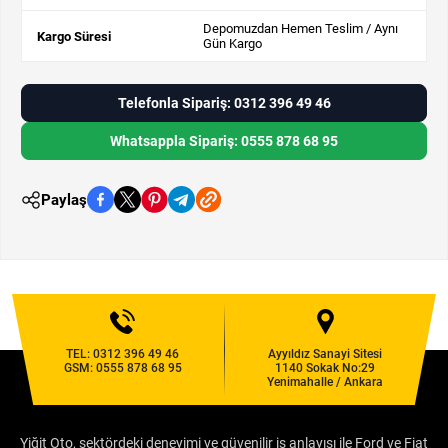
Depomuzdan Hemen Teslim / Aynı
Kargo Süresi
Gün Kargo
Telefonla Sipariş: 0312 396 49 46
Whatsappla Sipariş: 0555 878 68 95
Paylaş
TEL:
0312 396 49 46
Ayyıldız Sanayi Sitesi
GSM:
0555 878 68 95
1140 Sokak No:29
Yenimahalle / Ankara
Yiğit Oto, sektördeki deneyimi ve güvenilir iş anlayışı ile Ford ve Fiat