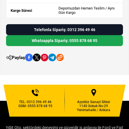
Depomuzdan Hemen Teslim / Aynı
Kargo Süresi
Gün Kargo
Telefonla Sipariş: 0312 396 49 46
Whatsappla Sipariş: 0555 878 68 95
Paylaş
TEL:
0312 396 49 46
Ayyıldız Sanayi Sitesi
GSM:
0555 878 68 95
1140 Sokak No:29
Yenimahalle / Ankara
Yiğit Oto, sektördeki deneyimi ve güvenilir iş anlayışı ile Ford ve Fiat