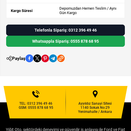
Depomuzdan Hemen Teslim / Aynı
Kargo Süresi
Gün Kargo
Telefonla Sipariş: 0312 396 49 46
Whatsappla Sipariş: 0555 878 68 95
Paylaş
TEL:
0312 396 49 46
Ayyıldız Sanayi Sitesi
GSM:
0555 878 68 95
1140 Sokak No:29
Yenimahalle / Ankara
Yiğit Oto, sektördeki deneyimi ve güvenilir iş anlayışı ile Ford ve Fiat