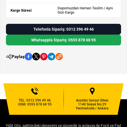
Depomuzdan Hemen Teslim / Aynı
Kargo Süresi
Gün Kargo
Telefonla Sipariş: 0312 396 49 46
Whatsappla Sipariş: 0555 878 68 95
Paylaş
TEL:
0312 396 49 46
Ayyıldız Sanayi Sitesi
GSM:
0555 878 68 95
1140 Sokak No:29
Yenimahalle / Ankara
Yiğit Oto, sektördeki deneyimi ve güvenilir iş anlayışı ile Ford ve Fiat