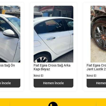
oss Sağ Ön
Fiat Egea Cross Sağ Arka
Fiat Egea Cr
Kapı Beyaz
Jant Lastik 
İkinci El
İkinci El
 İncele
Hemen İncele
Hemen