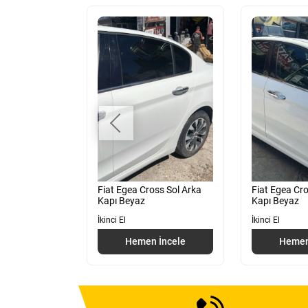
oss Sağ Arka
Fiat Egea Cross Sol Arka
Fiat Egea Cr
Kapı Beyaz
Kapı Beyaz
İkinci El
İkinci El
 İncele
Hemen İncele
Hemen