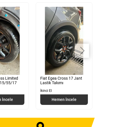
oss Limited
Fiat Egea Cross 17 Jant
Fiat Egea Cr
215/55/17
Lastik Takımı
Ekran Göster
İkinci El
İkinci El
 İncele
Hemen İncele
Hemen