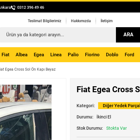
Ankara
0312 396 49 46
Teslimat Bilgilerimiz
Hakkımızda
İletişim
ARA
Fiat
Albea
Egea
Linea
Palio
Fiorino
Doblo
Ford
iat Egea Cross Sol Ön Kapı Beyaz
Fiat Egea Cross 
Kategori:
Diğer Yedek Parça
Durumu:
İkinci El
Stok Durumu:
Stokta Var