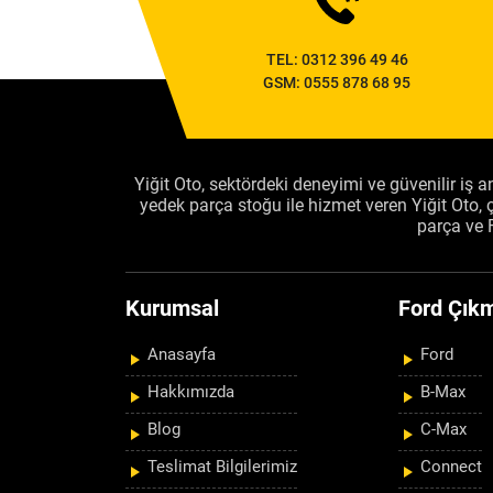
TEL:
0312 396 49 46
GSM:
0555 878 68 95
Yiğit Oto, sektördeki deneyimi ve güvenilir iş an
yedek parça stoğu ile hizmet veren Yiğit Oto
parça ve 
Kurumsal
Ford Çıkm
Anasayfa
Ford
Hakkımızda
B-Max
Blog
C-Max
Teslimat Bilgilerimiz
Connect