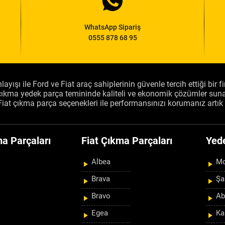
WhatsApp Sipariş
0555 878 68 95
layışı ile Ford ve Fiat araç sahiplerinin güvenle tercih ettiği bir 
, çıkma yedek parça temininde kaliteli ve ekonomik çözümler sun
Fiat çıkma parça seçenekleri ile performansınızı korumanız artık 
a Parçaları
Fiat Çıkma Parçaları
Yed
Albea
Mo
Brava
Şa
Bravo
Ab
Egea
Ka