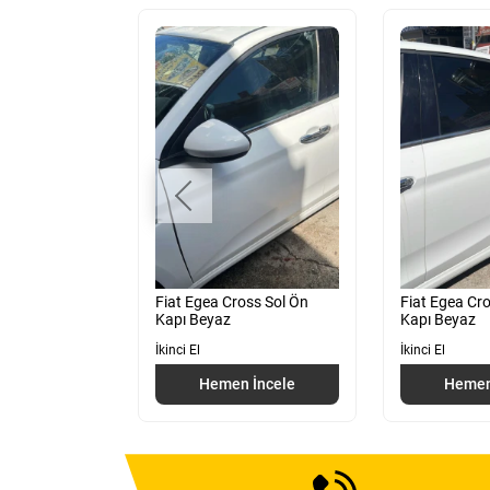
oss Sağ Arka
Fiat Egea Cross Sol Ön
Fiat Egea Cro
Kapı Beyaz
Kapı Beyaz
İkinci El
İkinci El
 İncele
Hemen İncele
Hemen