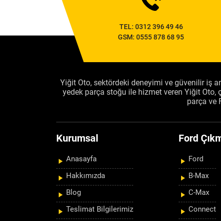
TEL:
0312 396 49 46
GSM:
0555 878 68 95
Yiğit Oto, sektördeki deneyimi ve güvenilir iş an
yedek parça stoğu ile hizmet veren Yiğit Oto
parça ve 
Kurumsal
Ford Çıkm
Anasayfa
Ford
Hakkımızda
B-Max
Blog
C-Max
Teslimat Bilgilerimiz
Connect