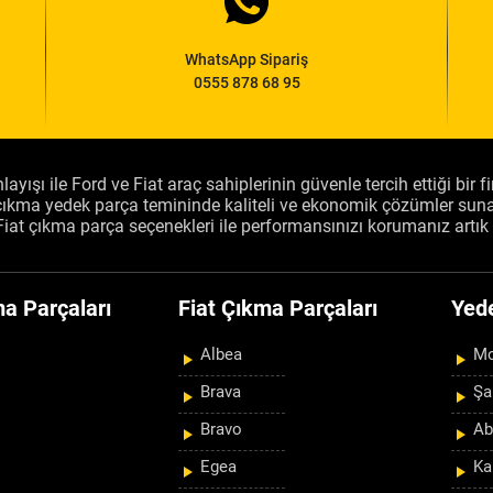
WhatsApp Sipariş
0555 878 68 95
layışı ile Ford ve Fiat araç sahiplerinin güvenle tercih ettiği bir 
, çıkma yedek parça temininde kaliteli ve ekonomik çözümler sun
Fiat çıkma parça seçenekleri ile performansınızı korumanız artık 
a Parçaları
Fiat Çıkma Parçaları
Yed
Albea
Mo
Brava
Şa
Bravo
Ab
Egea
Ka