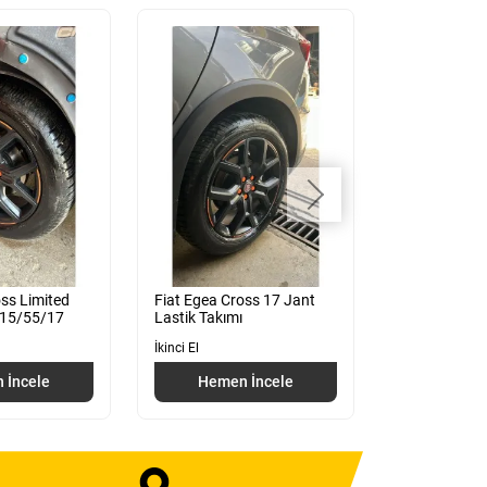
oss Limited
Fiat Egea Cross 17 Jant
Fiat Egea Cr
215/55/17
Lastik Takımı
Ekran Göster
İkinci El
İkinci El
 İncele
Hemen İncele
Hemen