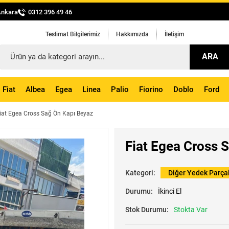
Ankara
0312 396 49 46
Teslimat Bilgilerimiz
Hakkımızda
İletişim
ARA
Fiat
Albea
Egea
Linea
Palio
Fiorino
Doblo
Ford
iat Egea Cross Sağ Ön Kapı Beyaz
Fiat Egea Cross 
Kategori:
Diğer Yedek Parça
Durumu:
İkinci El
Stok Durumu:
Stokta Var