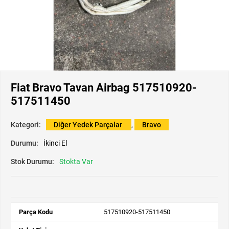
Fiat Bravo Tavan Airbag 517510920-
517511450
Kategori:
Diğer Yedek Parçalar
,
Bravo
Durumu:
İkinci El
Stok Durumu:
Stokta Var
Parça Kodu
517510920-517511450