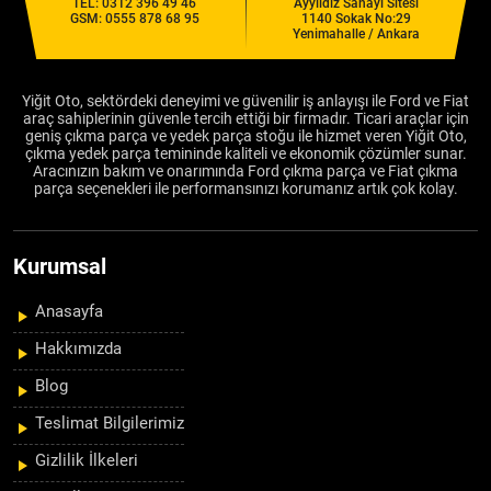
TEL:
0312 396 49 46
Ayyıldız Sanayi Sitesi
GSM:
0555 878 68 95
1140 Sokak No:29
Yenimahalle / Ankara
Yiğit Oto, sektördeki deneyimi ve güvenilir iş anlayışı ile Ford ve Fiat
araç sahiplerinin güvenle tercih ettiği bir firmadır. Ticari araçlar için
geniş çıkma parça ve yedek parça stoğu ile hizmet veren Yiğit Oto,
çıkma yedek parça temininde kaliteli ve ekonomik çözümler sunar.
Aracınızın bakım ve onarımında Ford çıkma parça ve Fiat çıkma
parça seçenekleri ile performansınızı korumanız artık çok kolay.
Kurumsal
Anasayfa
Hakkımızda
Blog
Teslimat Bilgilerimiz
Gizlilik İlkeleri