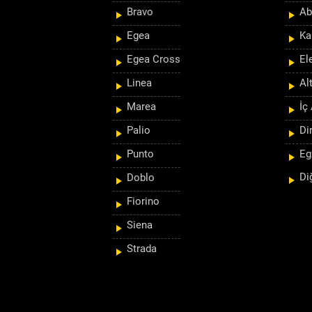
Bravo
Ab
Egea
Ka
Egea Cross
El
Linea
Al
Marea
İç
Palio
Di
Punto
Eg
Di
Doblo
Fiorino
Siena
Strada