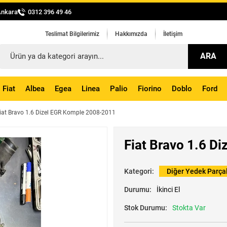
Ankara
0312 396 49 46
Teslimat Bilgilerimiz
Hakkımızda
İletişim
ARA
Fiat
Albea
Egea
Linea
Palio
Fiorino
Doblo
Ford
iat Bravo 1.6 Dizel EGR Komple 2008-2011
Fiat Bravo 1.6 D
Kategori:
Diğer Yedek Parça
Durumu:
İkinci El
Stok Durumu:
Stokta Var