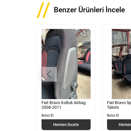
Benzer Ürünleri İncele
zel 1.6 Sağ Ön
Fiat Bravo Koltuk Airbag
Fiat Bravo Sp
 Sonrası
2008-2011
Takımı
İkinci El
İkinci El
 İncele
Hemen İncele
Hemen