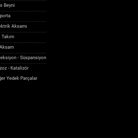
s Beyni
porta
ektrik Aksamı
t Takım
 Aksam
reksiyon - Süspansiyon
zoz - Katalizör
ğer Yedek Parçalar