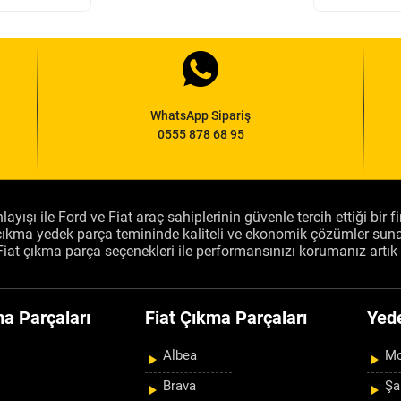
WhatsApp Sipariş
0555 878 68 95
layışı ile Ford ve Fiat araç sahiplerinin güvenle tercih ettiği bir 
, çıkma yedek parça temininde kaliteli ve ekonomik çözümler sun
Fiat çıkma parça seçenekleri ile performansınızı korumanız artık 
a Parçaları
Fiat Çıkma Parçaları
Yed
Albea
Mo
Brava
Şa