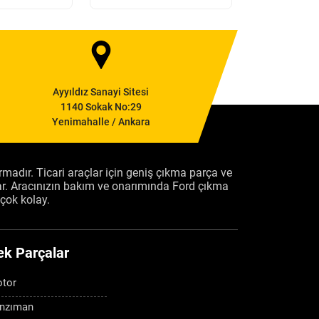
Ayyıldız Sanayi Sitesi
1140 Sokak No:29
Yenimahalle / Ankara
firmadır. Ticari araçlar için geniş çıkma parça ve
ar. Aracınızın bakım ve onarımında Ford çıkma
çok kolay.
ek Parçalar
tor
nzıman