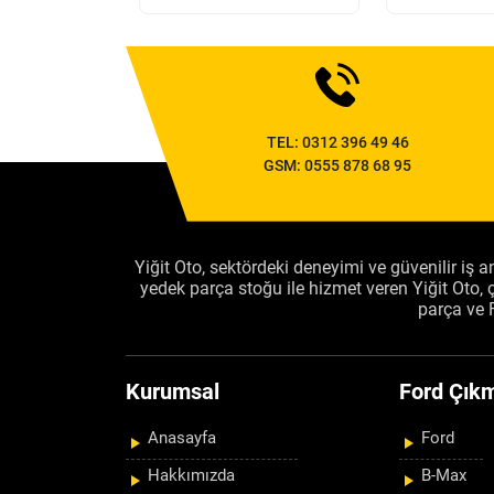
TEL:
0312 396 49 46
GSM:
0555 878 68 95
Yiğit Oto, sektördeki deneyimi ve güvenilir iş an
yedek parça stoğu ile hizmet veren Yiğit Oto
parça ve 
Kurumsal
Ford Çıkm
Anasayfa
Ford
Hakkımızda
B-Max