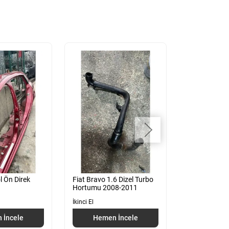
l Ön Direk
Fiat Bravo 1.6 Dizel Turbo
Fiat Bravo 1.
Hortumu 2008-2011
2008-2011
İkinci El
İkinci El
 İncele
Hemen İncele
Hemen