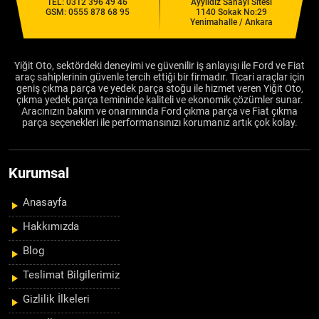
TEL:
0312 396 49 46
Ayyıldız Sanayi Sitesi
GSM:
0555 878 68 95
1140 Sokak No:29
Yenimahalle / Ankara
Yiğit Oto, sektördeki deneyimi ve güvenilir iş anlayışı ile Ford ve Fiat
araç sahiplerinin güvenle tercih ettiği bir firmadır. Ticari araçlar için
geniş çıkma parça ve yedek parça stoğu ile hizmet veren Yiğit Oto,
çıkma yedek parça temininde kaliteli ve ekonomik çözümler sunar.
Aracınızın bakım ve onarımında Ford çıkma parça ve Fiat çıkma
parça seçenekleri ile performansınızı korumanız artık çok kolay.
Kurumsal
Anasayfa
Hakkımızda
Blog
Teslimat Bilgilerimiz
Gizlilik İlkeleri