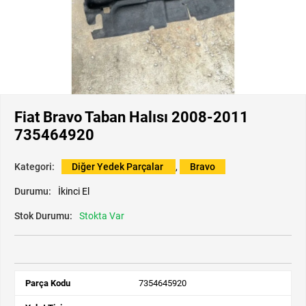
Fiat Bravo Taban Halısı 2008-2011
735464920
Kategori:
Diğer Yedek Parçalar
,
Bravo
Durumu:
İkinci El
Stok Durumu:
Stokta Var
Parça Kodu
7354645920