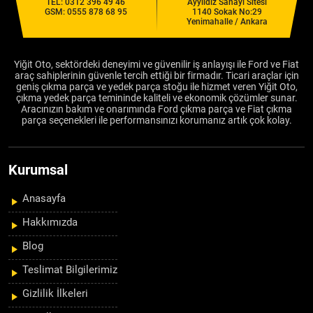
TEL:
0312 396 49 46
Ayyıldız Sanayi Sitesi
GSM:
0555 878 68 95
1140 Sokak No:29
Yenimahalle / Ankara
Yiğit Oto, sektördeki deneyimi ve güvenilir iş anlayışı ile Ford ve Fiat
araç sahiplerinin güvenle tercih ettiği bir firmadır. Ticari araçlar için
geniş çıkma parça ve yedek parça stoğu ile hizmet veren Yiğit Oto,
çıkma yedek parça temininde kaliteli ve ekonomik çözümler sunar.
Aracınızın bakım ve onarımında Ford çıkma parça ve Fiat çıkma
parça seçenekleri ile performansınızı korumanız artık çok kolay.
Kurumsal
Anasayfa
Hakkımızda
Blog
Teslimat Bilgilerimiz
Gizlilik İlkeleri