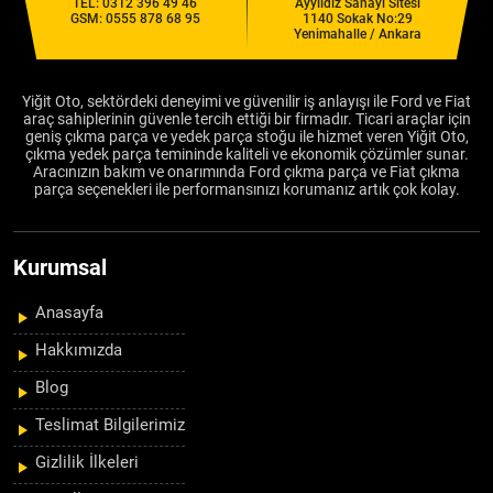
TEL:
0312 396 49 46
Ayyıldız Sanayi Sitesi
GSM:
0555 878 68 95
1140 Sokak No:29
Yenimahalle / Ankara
Yiğit Oto, sektördeki deneyimi ve güvenilir iş anlayışı ile Ford ve Fiat
araç sahiplerinin güvenle tercih ettiği bir firmadır. Ticari araçlar için
geniş çıkma parça ve yedek parça stoğu ile hizmet veren Yiğit Oto,
çıkma yedek parça temininde kaliteli ve ekonomik çözümler sunar.
Aracınızın bakım ve onarımında Ford çıkma parça ve Fiat çıkma
parça seçenekleri ile performansınızı korumanız artık çok kolay.
Kurumsal
Anasayfa
Hakkımızda
Blog
Teslimat Bilgilerimiz
Gizlilik İlkeleri