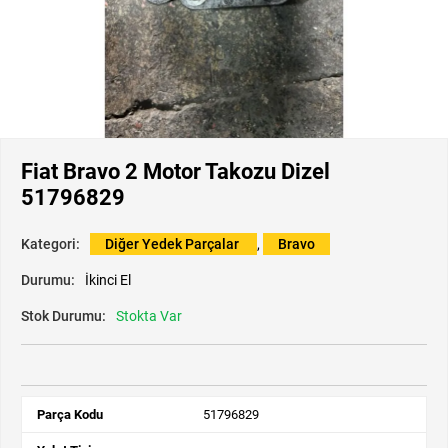
Fiat Bravo 2 Motor Takozu Dizel
51796829
Kategori:
Diğer Yedek Parçalar
,
Bravo
Durumu:
İkinci El
Stok Durumu:
Stokta Var
Parça Kodu
51796829