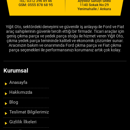
TEL:
0312 396 49 46
Ayyıldız Sanayi Sitesi
GSM:
0555 878 68 95
1140 Sokak No:29
Yenimahalle / Ankara
Yiğit Oto, sektördeki deneyimi ve güvenilir iş anlayışı ile Ford ve Fiat
araç sahiplerinin güvenle tercih ettiği bir firmadır. Ticari araçlar için
geniş çıkma parça ve yedek parça stoğu ile hizmet veren Yiğit Oto,
çıkma yedek parça temininde kaliteli ve ekonomik çözümler sunar.
Aracınızın bakım ve onarımında Ford çıkma parça ve Fiat çıkma
parça seçenekleri ile performansınızı korumanız artık çok kolay.
Kurumsal
Anasayfa
Hakkımızda
Blog
Teslimat Bilgilerimiz
Gizlilik İlkeleri