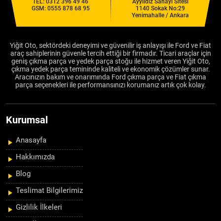
TEL:
0312 396 49 46
Ayyıldız Sanayi Sitesi
GSM:
0555 878 68 95
1140 Sokak No:29
Yenimahalle / Ankara
Yiğit Oto, sektördeki deneyimi ve güvenilir iş anlayışı ile Ford ve Fiat
araç sahiplerinin güvenle tercih ettiği bir firmadır. Ticari araçlar için
geniş çıkma parça ve yedek parça stoğu ile hizmet veren Yiğit Oto,
çıkma yedek parça temininde kaliteli ve ekonomik çözümler sunar.
Aracınızın bakım ve onarımında Ford çıkma parça ve Fiat çıkma
parça seçenekleri ile performansınızı korumanız artık çok kolay.
Kurumsal
Anasayfa
Hakkımızda
Blog
Teslimat Bilgilerimiz
Gizlilik İlkeleri