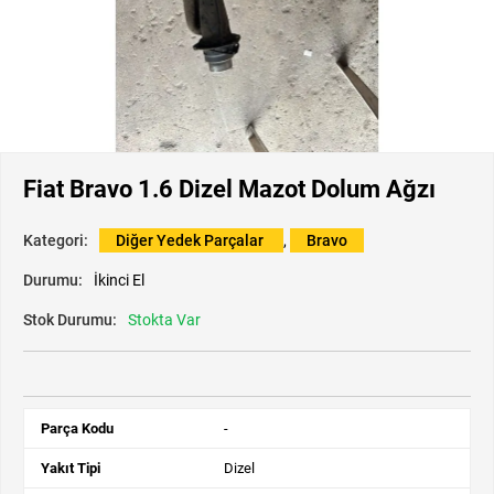
Fiat Bravo 1.6 Dizel Mazot Dolum Ağzı
Kategori:
Diğer Yedek Parçalar
,
Bravo
Durumu:
İkinci El
Stok Durumu:
Stokta Var
Parça Kodu
-
Yakıt Tipi
Dizel