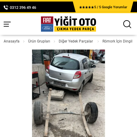
0312 396 49 46
5 / 5 Google Yorumlar
Anasayfa
Ürün Grupları
Diğer Yedek Parçalar
Römork İçin Dingil