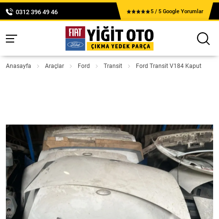
0312 396 49 46
5 / 5 Google Yorumlar
Anasayfa
Araçlar
Ford
Transit
Ford Transit V184 Kaput