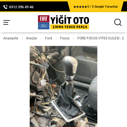
0312 396 49 46
5 / 5 Google Yorumlar
Anasayfa
Araçlar
Ford
Focus
FORD FOCUS VİTES KULESİ - 20