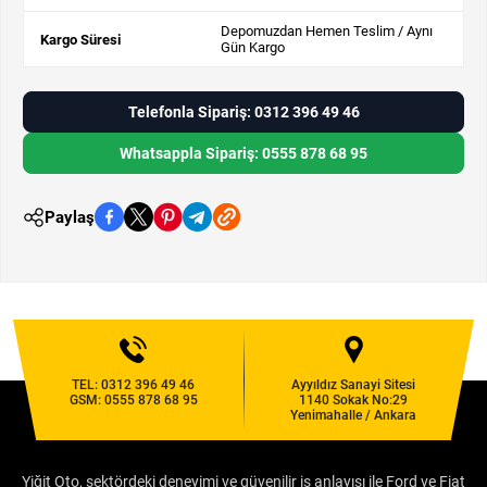
Depomuzdan Hemen Teslim / Aynı
Kargo Süresi
Gün Kargo
Telefonla Sipariş: 0312 396 49 46
Whatsappla Sipariş: 0555 878 68 95
Paylaş
TEL:
0312 396 49 46
Ayyıldız Sanayi Sitesi
GSM:
0555 878 68 95
1140 Sokak No:29
Yenimahalle / Ankara
Yiğit Oto, sektördeki deneyimi ve güvenilir iş anlayışı ile Ford ve Fiat