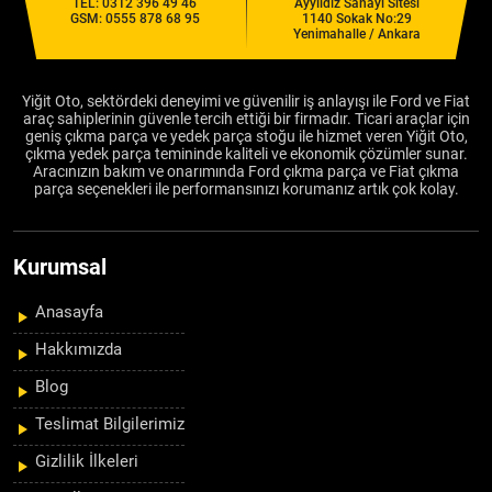
TEL:
0312 396 49 46
Ayyıldız Sanayi Sitesi
GSM:
0555 878 68 95
1140 Sokak No:29
Yenimahalle / Ankara
Yiğit Oto, sektördeki deneyimi ve güvenilir iş anlayışı ile Ford ve Fiat
araç sahiplerinin güvenle tercih ettiği bir firmadır. Ticari araçlar için
geniş çıkma parça ve yedek parça stoğu ile hizmet veren Yiğit Oto,
çıkma yedek parça temininde kaliteli ve ekonomik çözümler sunar.
Aracınızın bakım ve onarımında Ford çıkma parça ve Fiat çıkma
parça seçenekleri ile performansınızı korumanız artık çok kolay.
Kurumsal
Anasayfa
Hakkımızda
Blog
Teslimat Bilgilerimiz
Gizlilik İlkeleri