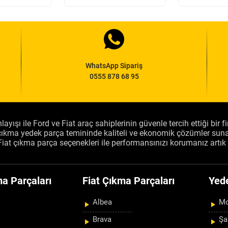
WhatsApp Sipariş
0555 878 68 95
layışı ile Ford ve Fiat araç sahiplerinin güvenle tercih ettiği bir 
, çıkma yedek parça temininde kaliteli ve ekonomik çözümler sun
Fiat çıkma parça seçenekleri ile performansınızı korumanız artık 
a Parçaları
Fiat Çıkma Parçaları
Yed
Albea
Mo
Brava
Şa