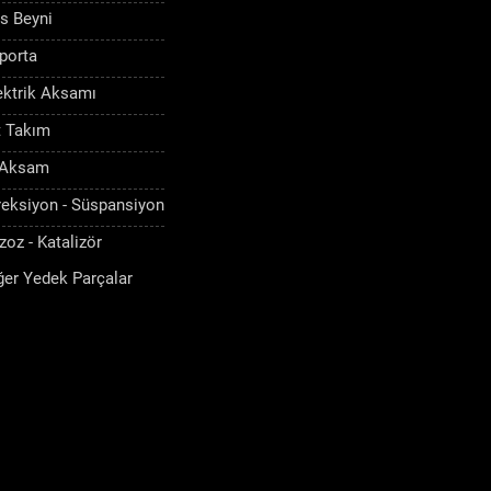
s Beyni
porta
ektrik Aksamı
t Takım
 Aksam
reksiyon - Süspansiyon
zoz - Katalizör
ğer Yedek Parçalar