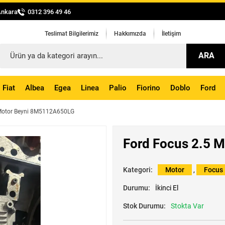
Ankara
0312 396 49 46
Teslimat Bilgilerimiz
Hakkımızda
İletişim
ARA
Fiat
Albea
Egea
Linea
Palio
Fiorino
Doblo
Ford
 Motor Beyni 8M5112A650LG
Ford Focus 2.5 
Kategori:
Motor
,
Focus
Durumu:
İkinci El
Stok Durumu:
Stokta Var