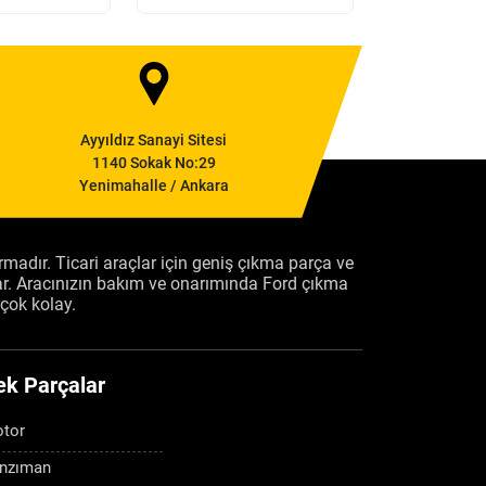
Ayyıldız Sanayi Sitesi
1140 Sokak No:29
Yenimahalle / Ankara
firmadır. Ticari araçlar için geniş çıkma parça ve
ar. Aracınızın bakım ve onarımında Ford çıkma
çok kolay.
ek Parçalar
tor
nzıman