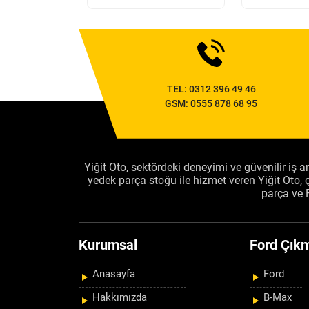
TEL:
0312 396 49 46
GSM:
0555 878 68 95
Yiğit Oto, sektördeki deneyimi ve güvenilir iş an
yedek parça stoğu ile hizmet veren Yiğit Oto
parça ve 
Kurumsal
Ford Çıkm
Anasayfa
Ford
Hakkımızda
B-Max