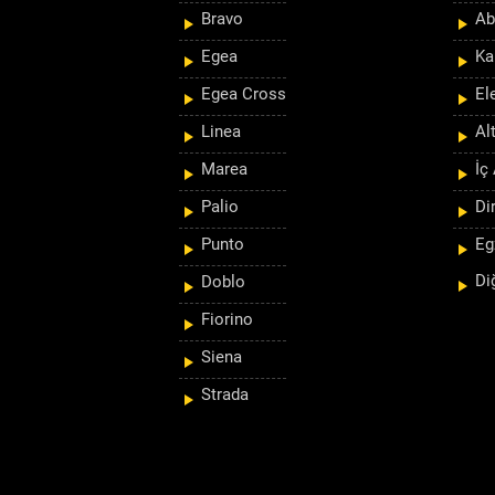
Bravo
Ab
Egea
Ka
Egea Cross
El
Linea
Al
Marea
İç
Palio
Di
Punto
Eg
Di
Doblo
Fiorino
Siena
Strada