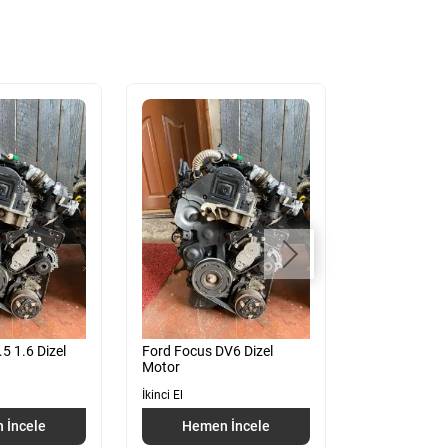
5 1.6 Dizel
Ford Focus DV6 Dizel
Peugeot 206 D
Motor
İkinci El
İkinci El
Hemen
 İncele
Hemen İncele