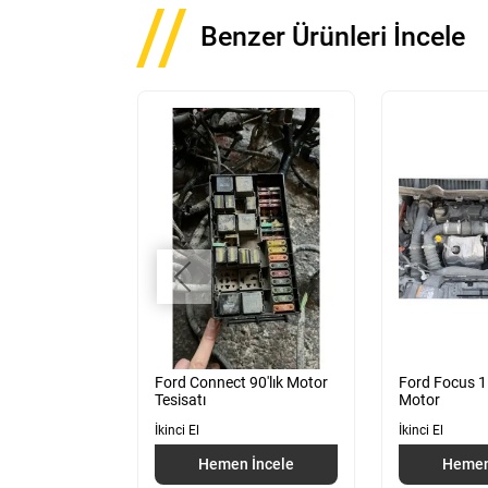
Benzer Ürünleri İncele
 Motor Beyni
Ford Connect 90'lık Motor
Ford Focus 1
0-BB
Tesisatı
Motor
İkinci El
İkinci El
 İncele
Hemen İncele
Hemen