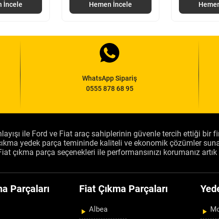
 İncele
Hemen İncele
Hemen
WhatsApp Sipariş
0555 878 68 95
layışı ile Ford ve Fiat araç sahiplerinin güvenle tercih ettiği bir 
, çıkma yedek parça temininde kaliteli ve ekonomik çözümler sun
Fiat çıkma parça seçenekleri ile performansınızı korumanız artık 
a Parçaları
Fiat Çıkma Parçaları
Yed
Albea
Mo