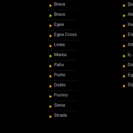
Brava
Şa
Bravo
Ab
Egea
Ka
Egea Cross
El
Linea
Al
Marea
İç
Palio
Di
Punto
Eg
Di
Doblo
Fiorino
Siena
Strada