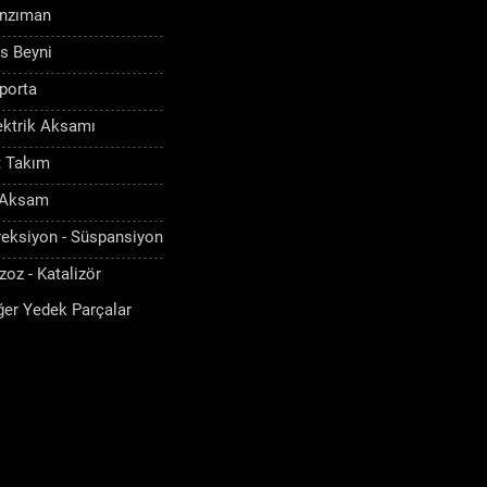
nzıman
s Beyni
porta
ektrik Aksamı
t Takım
 Aksam
reksiyon - Süspansiyon
zoz - Katalizör
ğer Yedek Parçalar