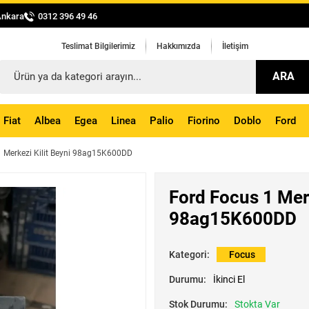
Ankara
0312 396 49 46
Teslimat Bilgilerimiz
Hakkımızda
İletişim
ARA
Fiat
Albea
Egea
Linea
Palio
Fiorino
Doblo
Ford
1 Merkezi Kilit Beyni 98ag15K600DD
Ford Focus 1 Merk
98ag15K600DD
Kategori:
Focus
Durumu:
İkinci El
Stok Durumu:
Stokta Var