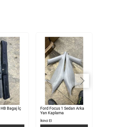
 HB Bagaj İç
Ford Focus 1 Sedan Arka
Ford Focus 1
Yan Kaplama
Kelebek Cam 
İkinci El
İkinci El