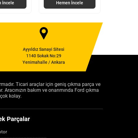
 İncele
Hemen İncele
Hemen
Ayyıldız Sanayi Sitesi
1140 Sokak No:29
Yenimahalle / Ankara
firmadır. Ticari araçlar için geniş çıkma parça ve
ar. Aracınızın bakım ve onarımında Ford çıkma
çok kolay.
ek Parçalar
tor