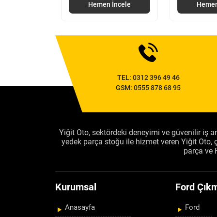
 İncele
Hemen İncele
Hemen
TEL:
0312 396 49 46
GSM:
0555 878 68 95
Yiğit Oto, sektördeki deneyimi ve güvenilir iş an
yedek parça stoğu ile hizmet veren Yiğit Oto
parça ve 
Kurumsal
Ford Çıkm
Anasayfa
Ford