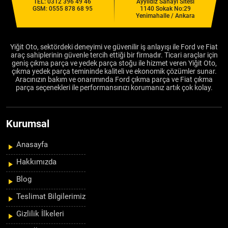
TEL:
0312 396 49 46
Ayyıldız Sanayi Sitesi
GSM:
0555 878 68 95
1140 Sokak No:29
Yenimahalle / Ankara
Yiğit Oto, sektördeki deneyimi ve güvenilir iş anlayışı ile Ford ve Fiat
araç sahiplerinin güvenle tercih ettiği bir firmadır. Ticari araçlar için
geniş çıkma parça ve yedek parça stoğu ile hizmet veren Yiğit Oto,
çıkma yedek parça temininde kaliteli ve ekonomik çözümler sunar.
Aracınızın bakım ve onarımında Ford çıkma parça ve Fiat çıkma
parça seçenekleri ile performansınızı korumanız artık çok kolay.
Kurumsal
Anasayfa
Hakkımızda
Blog
Teslimat Bilgilerimiz
Gizlilik İlkeleri