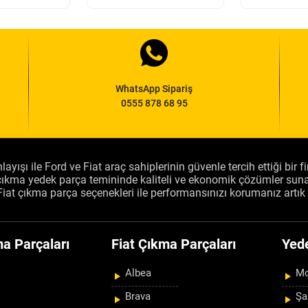
WhatsApp Sipariş
0555 878 68 95
layışı ile Ford ve Fiat araç sahiplerinin güvenle tercih ettiği bir 
, çıkma yedek parça temininde kaliteli ve ekonomik çözümler sun
Fiat çıkma parça seçenekleri ile performansınızı korumanız artık 
a Parçaları
Fiat Çıkma Parçaları
Yed
Albea
Mo
Brava
Şa