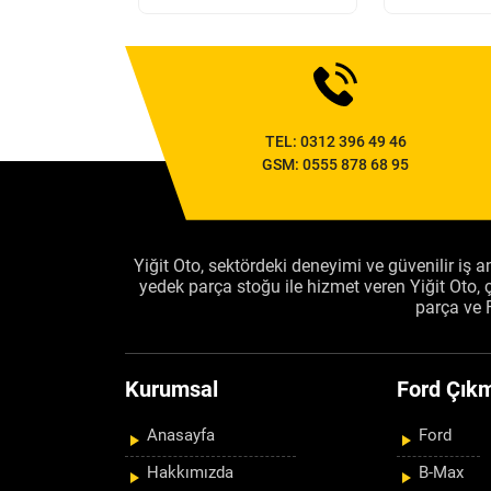
TEL:
0312 396 49 46
GSM:
0555 878 68 95
Yiğit Oto, sektördeki deneyimi ve güvenilir iş an
yedek parça stoğu ile hizmet veren Yiğit Oto
parça ve 
Kurumsal
Ford Çıkm
Anasayfa
Ford
Hakkımızda
B-Max