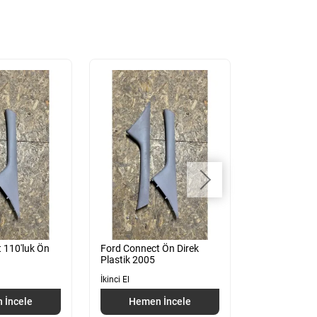
 110'luk Ön
Ford Connect Ön Direk
Ford Connect
Plastik 2005
Plastik
İkinci El
İkinci El
 İncele
Hemen İncele
Hemen