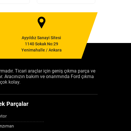
Ayyıldız Sanayi Sitesi
1140 Sokak No:29
Yenimahalle / Ankara
firmadır. Ticari araçlar için geniş çıkma parça ve
ar. Aracınızın bakım ve onarımında Ford çıkma
çok kolay.
ek Parçalar
tor
nzıman