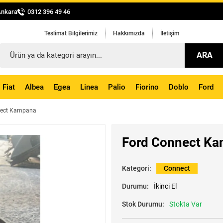
Ankara
0312 396 49 46
Teslimat Bilgilerimiz
Hakkımızda
İletişim
ARA
Fiat
Albea
Egea
Linea
Palio
Fiorino
Doblo
Ford
nect Kampana
Ford Connect K
Kategori:
Connect
Durumu:
İkinci El
Stok Durumu:
Stokta Var