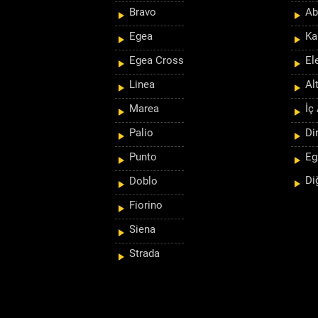
Bravo
Ab
Egea
Ka
Egea Cross
El
Linea
Al
Marea
İç
Palio
Di
Punto
Eg
Di
Doblo
Fiorino
Siena
Strada