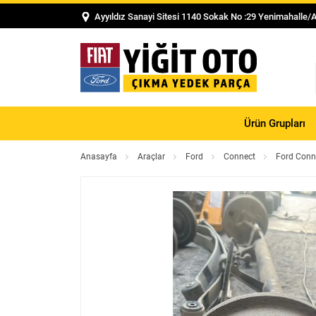
Ayyıldız Sanayi Sitesi 1140 Sokak No :29 Yenimahalle/
Ürün Grupları
Anasayfa
Araçlar
Ford
Connect
Ford Con