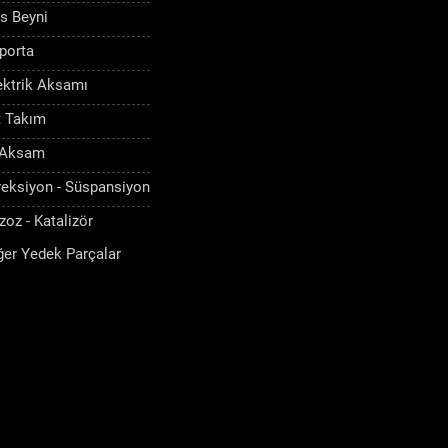
s Beyni
porta
ektrik Aksamı
t Takım
 Aksam
reksiyon - Süspansiyon
zoz - Katalizör
ğer Yedek Parçalar