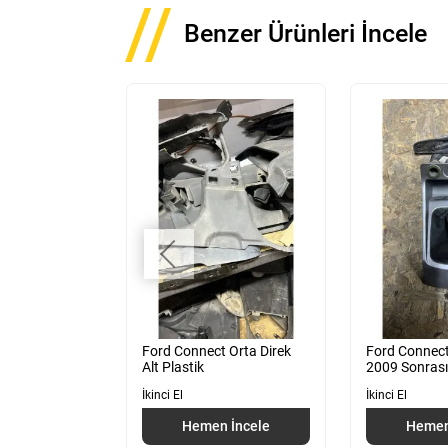
Benzer Ürünleri İncele
t Sağ Ön
Ford Connect Orta Direk
Ford Connect
Alt Plastik
2009 Sonrası
İkinci El
İkinci El
 İncele
Hemen İncele
Hemen