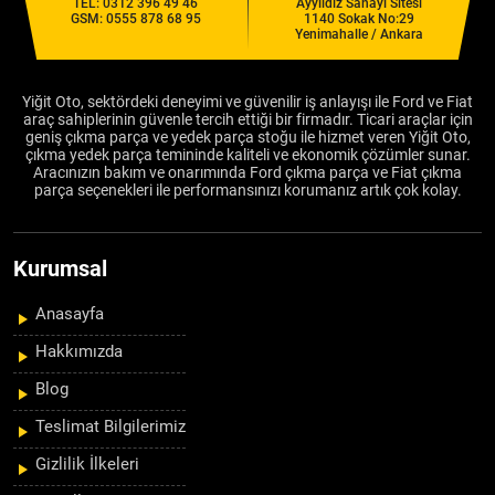
TEL:
0312 396 49 46
Ayyıldız Sanayi Sitesi
GSM:
0555 878 68 95
1140 Sokak No:29
Yenimahalle / Ankara
Yiğit Oto, sektördeki deneyimi ve güvenilir iş anlayışı ile Ford ve Fiat
araç sahiplerinin güvenle tercih ettiği bir firmadır. Ticari araçlar için
geniş çıkma parça ve yedek parça stoğu ile hizmet veren Yiğit Oto,
çıkma yedek parça temininde kaliteli ve ekonomik çözümler sunar.
Aracınızın bakım ve onarımında Ford çıkma parça ve Fiat çıkma
parça seçenekleri ile performansınızı korumanız artık çok kolay.
Kurumsal
Anasayfa
Hakkımızda
Blog
Teslimat Bilgilerimiz
Gizlilik İlkeleri