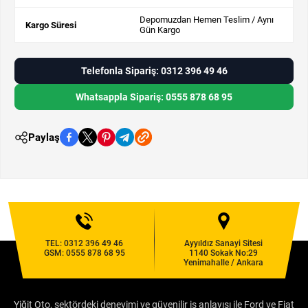
Depomuzdan Hemen Teslim / Aynı
Kargo Süresi
Gün Kargo
Telefonla Sipariş: 0312 396 49 46
Whatsappla Sipariş: 0555 878 68 95
Paylaş
TEL:
0312 396 49 46
Ayyıldız Sanayi Sitesi
GSM:
0555 878 68 95
1140 Sokak No:29
Yenimahalle / Ankara
Yiğit Oto, sektördeki deneyimi ve güvenilir iş anlayışı ile Ford ve Fiat