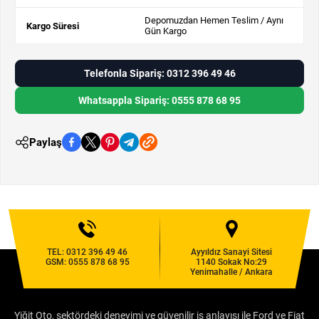
Depomuzdan Hemen Teslim / Aynı
Kargo Süresi
Gün Kargo
Telefonla Sipariş: 0312 396 49 46
Whatsappla Sipariş: 0555 878 68 95
Paylaş
TEL:
0312 396 49 46
Ayyıldız Sanayi Sitesi
GSM:
0555 878 68 95
1140 Sokak No:29
Yenimahalle / Ankara
Yiğit Oto, sektördeki deneyimi ve güvenilir iş anlayışı ile Ford ve Fiat