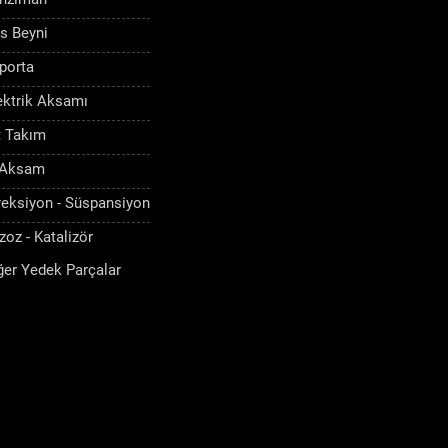
s Beyni
porta
ektrik Aksamı
t Takım
 Aksam
reksiyon - Süspansiyon
zoz - Katalizör
ğer Yedek Parçalar