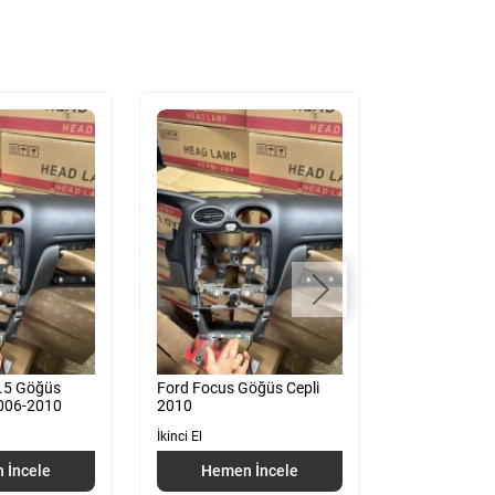
2.5 Göğüs
Ford Focus Göğüs Cepli
Römork İçin D
2006-2010
2010
İkinci El
İkinci El
Hemen
 İncele
Hemen İncele