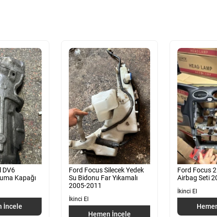
l DV6
Ford Focus Silecek Yedek
Ford Focus 
ruma Kapağı
Su Bidonu Far Yıkamalı
Airbag Seti 
2005-2011
İkinci El
İkinci El
 İncele
Hemen
Hemen İncele