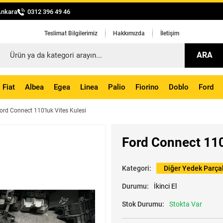
Ankara
0312 396 49 46
Teslimat Bilgilerimiz
Hakkımızda
İletişim
ARA
Fiat
Albea
Egea
Linea
Palio
Fiorino
Doblo
Ford
ord Connect 110'luk Vites Kulesi
Ford Connect 110'
Kategori:
Diğer Yedek Parça
Durumu:
İkinci El
Stok Durumu:
Stokta Var