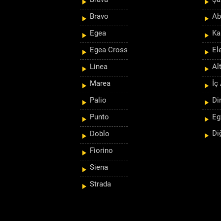
Bravo
Ab
Egea
Ka
Egea Cross
El
Linea
Al
Marea
İç
Palio
Di
Punto
Eg
Di
Doblo
Fiorino
Siena
Strada