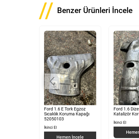
Benzer Ürünleri İncele
 Sol Ön
Ford 1.6 E Tork Egzoz
Ford 1.6 Dize
eri
Sıcaklık Koruma Kapağı
Katalizör Ko
52050103
İkinci El
İkinci El
 İncele
Hemen
Hemen İncele