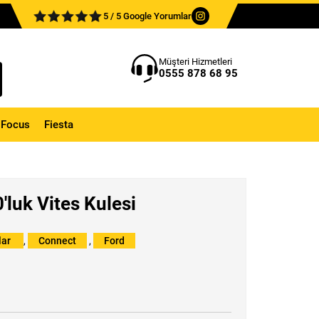
5 / 5 Google Yorumlar
Müşteri Hizmetleri
0555 878 68 95
Focus
Fiesta
luk Vites Kulesi
lar
,
Connect
,
Ford