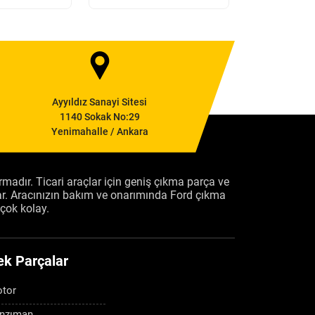
Ayyıldız Sanayi Sitesi
1140 Sokak No:29
Yenimahalle / Ankara
firmadır. Ticari araçlar için geniş çıkma parça ve
ar. Aracınızın bakım ve onarımında Ford çıkma
çok kolay.
ek Parçalar
tor
nzıman