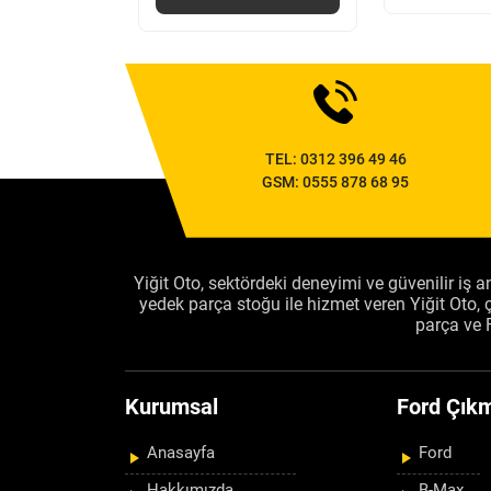
TEL:
0312 396 49 46
GSM:
0555 878 68 95
Yiğit Oto, sektördeki deneyimi ve güvenilir iş an
yedek parça stoğu ile hizmet veren Yiğit Oto
parça ve 
Kurumsal
Ford Çıkm
Anasayfa
Ford
Hakkımızda
B-Max