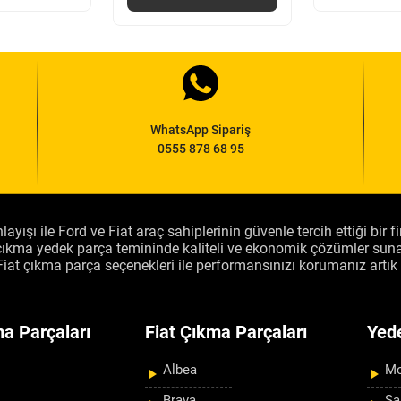
WhatsApp Sipariş
0555 878 68 95
layışı ile Ford ve Fiat araç sahiplerinin güvenle tercih ettiği bir 
, çıkma yedek parça temininde kaliteli ve ekonomik çözümler sun
Fiat çıkma parça seçenekleri ile performansınızı korumanız artık 
a Parçaları
Fiat Çıkma Parçaları
Yed
Albea
Mo
Brava
Şa