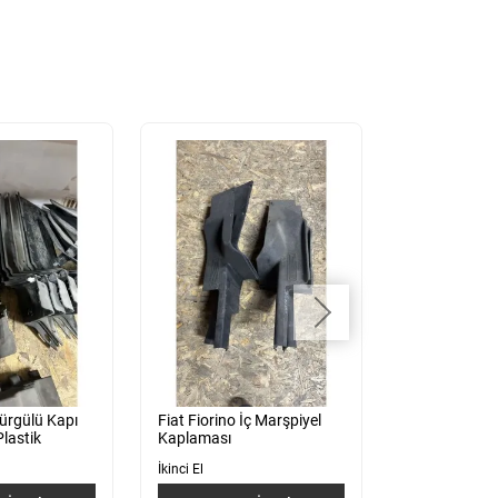
Sürgülü Kapı
Fiat Fiorino İç Marşpiyel
Fiat Fiorino 
Plastik
Kaplaması
Plastik
İkinci El
İkinci El