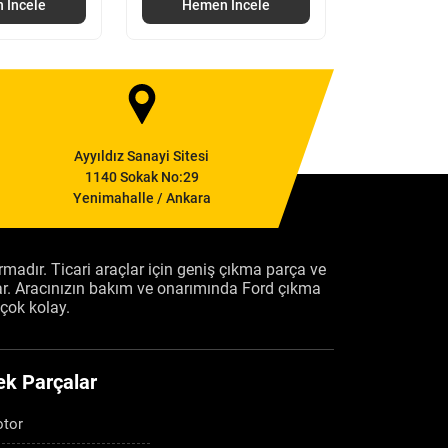
 İncele
Hemen İncele
Hemen
Ayyıldız Sanayi Sitesi
1140 Sokak No:29
Yenimahalle / Ankara
firmadır. Ticari araçlar için geniş çıkma parça ve
ar. Aracınızın bakım ve onarımında Ford çıkma
çok kolay.
ek Parçalar
tor