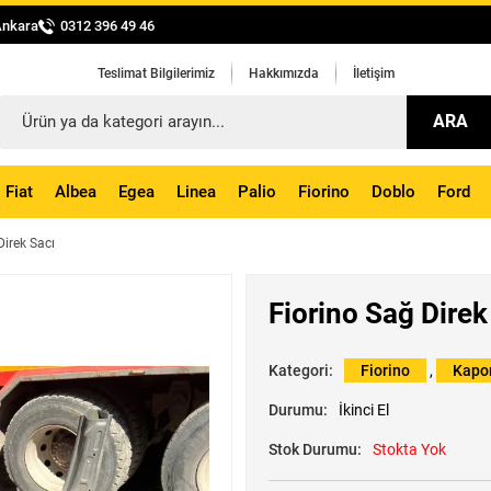
Ankara
0312 396 49 46
Teslimat Bilgilerimiz
Hakkımızda
İletişim
ARA
Fiat
Albea
Egea
Linea
Palio
Fiorino
Doblo
Ford
Direk Sacı
Fiorino Sağ Direk
Kategori:
Fiorino
,
Kapo
Durumu:
İkinci El
Stok Durumu:
Stokta Yok