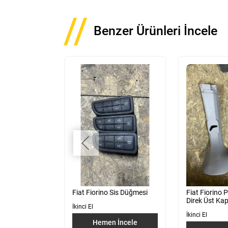
Benzer Ürünleri İncele
Sol Sürgülü
Fiat Fiorino Sis Düğmesi
Fiat Fiorino 
Direk Üst Ka
İkinci El
İkinci El
Hemen İncele