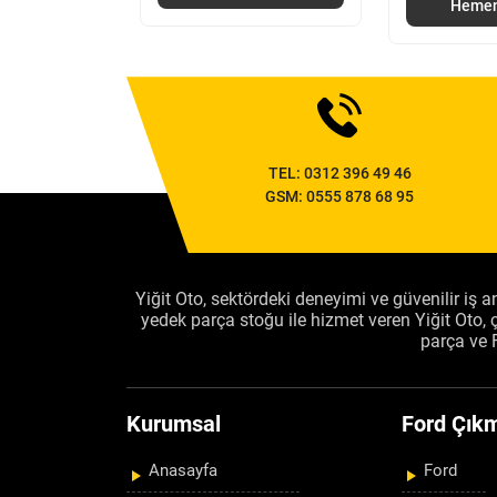
 İncele
Hemen
TEL:
0312 396 49 46
GSM:
0555 878 68 95
Yiğit Oto, sektördeki deneyimi ve güvenilir iş an
yedek parça stoğu ile hizmet veren Yiğit Oto
parça ve 
Kurumsal
Ford Çıkm
Anasayfa
Ford