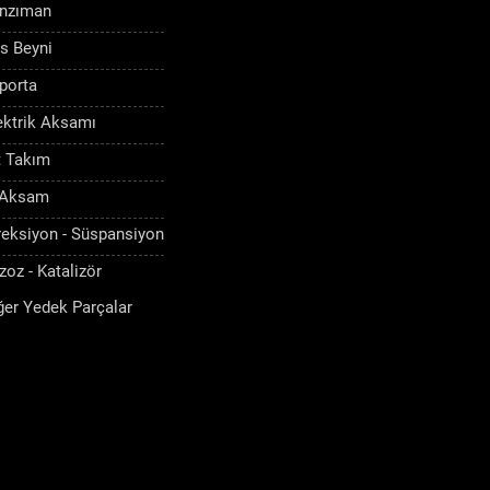
nzıman
s Beyni
porta
ektrik Aksamı
t Takım
 Aksam
reksiyon - Süspansiyon
zoz - Katalizör
ğer Yedek Parçalar