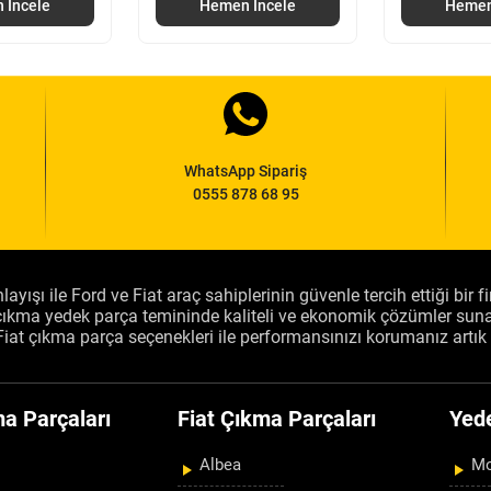
 İncele
Hemen İncele
Hemen
WhatsApp Sipariş
0555 878 68 95
layışı ile Ford ve Fiat araç sahiplerinin güvenle tercih ettiği bir 
, çıkma yedek parça temininde kaliteli ve ekonomik çözümler sun
Fiat çıkma parça seçenekleri ile performansınızı korumanız artık 
a Parçaları
Fiat Çıkma Parçaları
Yed
Albea
Mo