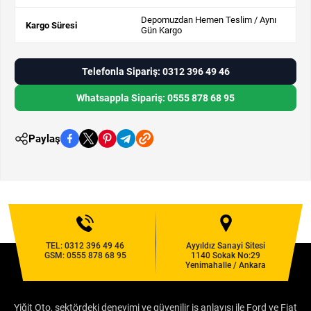
Depomuzdan Hemen Teslim / Aynı
Kargo Süresi
Gün Kargo
Telefonla Sipariş: 0312 396 49 46
Whatsappla Sipariş: 0555 878 68 95
Paylaş
TEL:
0312 396 49 46
Ayyıldız Sanayi Sitesi
GSM:
0555 878 68 95
1140 Sokak No:29
Yenimahalle / Ankara
Yiğit Oto, sektördeki deneyimi ve güvenilir iş anlayışı ile Ford ve Fiat