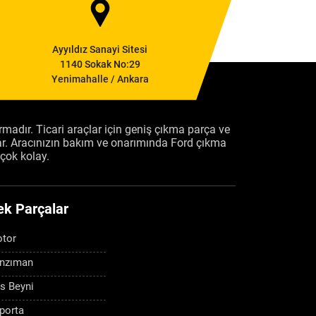
Ayyıldız Sanayi Sitesi
1140 Sokak No:29
Yenimahalle / Ankara
firmadır. Ticari araçlar için geniş çıkma parça ve
ar. Aracınızın bakım ve onarımında Ford çıkma
çok kolay.
ek Parçalar
tor
nzıman
s Beyni
porta