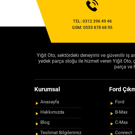
TEL:
0312 396 49 46
GSM:
0555 878 68 95
Yiğit Oto, sektördeki deneyimi ve güvenilir iş an
yedek parça stoğu ile hizmet veren Yiğit Oto
parça ve 
Kurumsal
Ford Çıkm
Anasayfa
Ford
Hakkımızda
B-Max
Blog
C-Max
Teslimat Bilgilerimiz
Connect