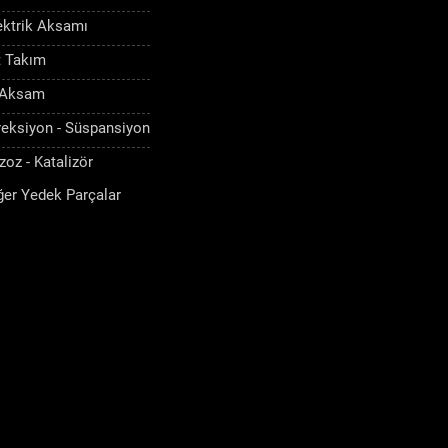
ektrik Aksamı
t Takım
 Aksam
reksiyon - Süspansiyon
zoz - Katalizör
ğer Yedek Parçalar