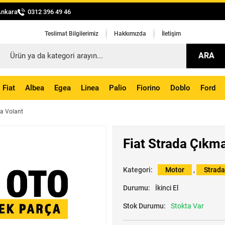
Ankara
0312 396 49 46
Teslimat Bilgilerimiz
Hakkımızda
İletişim
ARA
Fiat
Albea
Egea
Linea
Palio
Fiorino
Doblo
Ford
ma Volant
Fiat Strada Çıkm
Kategori:
Motor
,
Strada
Durumu:
İkinci El
Stok Durumu:
Stokta Var