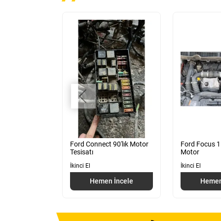
1.6 Motor
Ford Connect 90'lık Motor
Ford Focus 1
Tesisatı
Motor
İkinci El
İkinci El
 İncele
Hemen İncele
Hemen