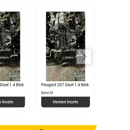
izel 1.4 Blok
Peugeot 207 Dizel 1.4 Blok
Fiat 1.9 Str
İkinci El
İkinci El
 İncele
Hemen İncele
Hemen