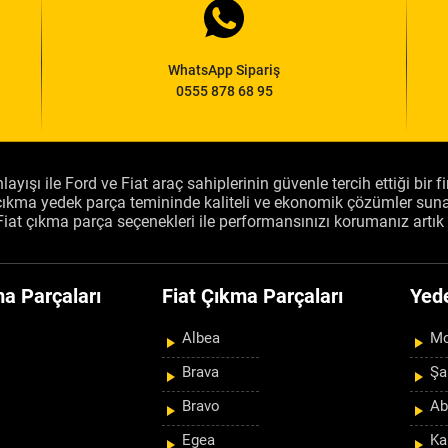
WhatsApp Sipariş
0555 878 68 95
layışı ile Ford ve Fiat araç sahiplerinin güvenle tercih ettiği bir 
, çıkma yedek parça temininde kaliteli ve ekonomik çözümler sun
Fiat çıkma parça seçenekleri ile performansınızı korumanız artık 
a Parçaları
Fiat Çıkma Parçaları
Yed
Albea
Mo
Brava
Şa
Bravo
Ab
Egea
Ka