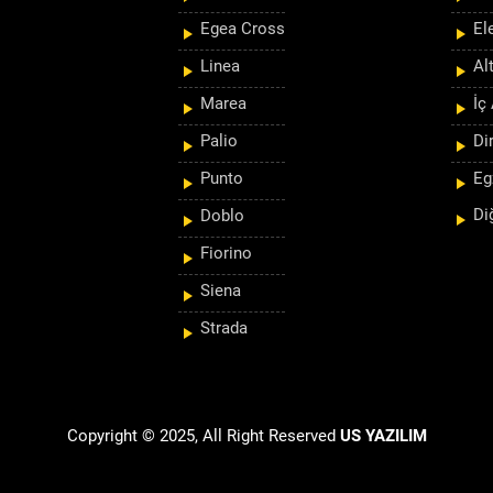
Egea Cross
El
Linea
Al
Marea
İç
Palio
Di
Punto
Eg
Di
Doblo
Fiorino
Siena
Strada
Copyright © 2025, All Right Reserved
US YAZILIM