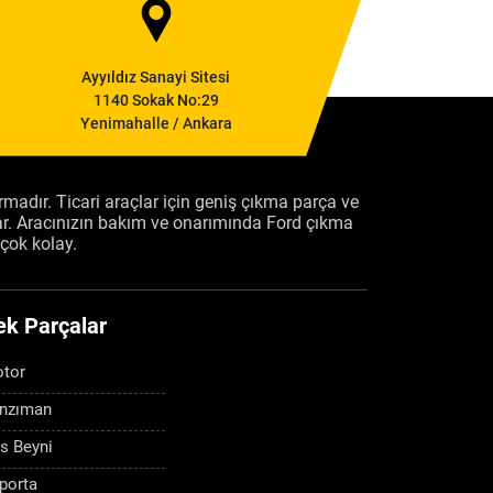
Ayyıldız Sanayi Sitesi
1140 Sokak No:29
Yenimahalle / Ankara
firmadır. Ticari araçlar için geniş çıkma parça ve
ar. Aracınızın bakım ve onarımında Ford çıkma
çok kolay.
ek Parçalar
tor
nzıman
s Beyni
porta