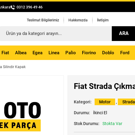
Ankara
0312 396 49 46
Teslimat Bilgilerimiz
Hakkımızda
İletişim
ARA
Fiat
Albea
Egea
Linea
Palio
Fiorino
Doblo
Ford
a Silindir Kapak
Fiat Strada Çıkma
Kategori:
Motor
,
Strada
Durumu:
İkinci El
Stok Durumu:
Stokta Var