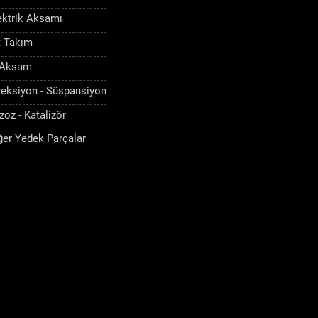
ektrik Aksamı
t Takım
 Aksam
reksiyon - Süspansiyon
zoz - Katalizör
ğer Yedek Parçalar