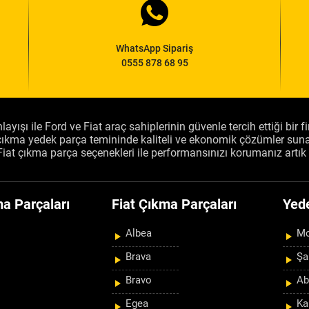
WhatsApp Sipariş
0555 878 68 95
layışı ile Ford ve Fiat araç sahiplerinin güvenle tercih ettiği bir 
, çıkma yedek parça temininde kaliteli ve ekonomik çözümler sun
Fiat çıkma parça seçenekleri ile performansınızı korumanız artık 
a Parçaları
Fiat Çıkma Parçaları
Yed
Albea
Mo
Brava
Şa
Bravo
Ab
Egea
Ka