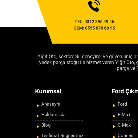
TEL:
0312 396 49 46
GSM:
0555 878 68 95
Yiğit Oto, sektördeki deneyimi ve güvenilir iş an
yedek parça stoğu ile hizmet veren Yiğit Oto
parça ve 
Kurumsal
Ford Çıkm
Anasayfa
Ford
Hakkımızda
B-Max
Blog
C-Max
Teslimat Bilgilerimiz
Connect