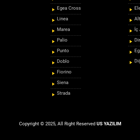
Egea Cross
El
Linea
Al
Marea
İç
Palio
Di
Punto
Eg
Di
Doblo
Fiorino
Siena
Strada
Copyright © 2025, All Right Reserved
US YAZILIM