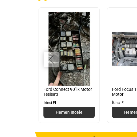
1.6 Motor
Ford Connect 90'lık Motor
Ford Focus 1
Tesisatı
Motor
İkinci El
İkinci El
 İncele
Hemen İncele
Hemen