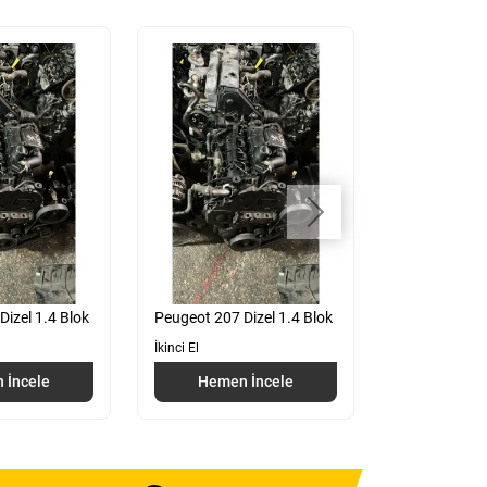
izel 1.4 Blok
Peugeot 207 Dizel 1.4 Blok
Fiat 1.9 Str
İkinci El
İkinci El
 İncele
Hemen İncele
Hemen