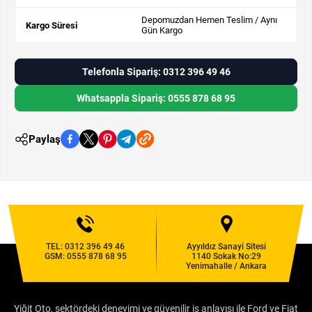
Depomuzdan Hemen Teslim / Aynı
Kargo Süresi
Gün Kargo
Telefonla Sipariş: 0312 396 49 46
Whatsappla Sipariş: 0555 878 68 95
Paylaş
TEL:
0312 396 49 46
Ayyıldız Sanayi Sitesi
GSM:
0555 878 68 95
1140 Sokak No:29
Yenimahalle / Ankara
Yiğit Oto, sektördeki deneyimi ve güvenilir iş anlayışı ile Ford ve Fiat