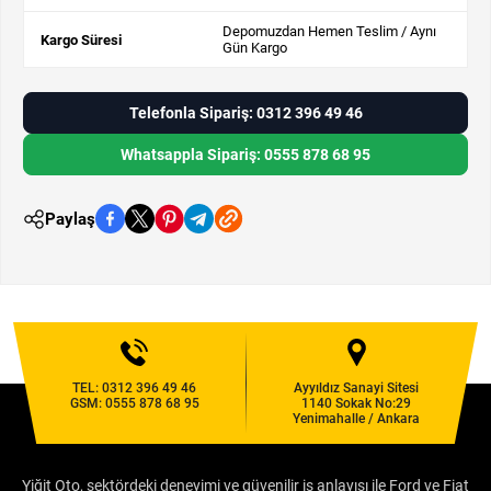
Depomuzdan Hemen Teslim / Aynı
Kargo Süresi
Gün Kargo
Telefonla Sipariş: 0312 396 49 46
Whatsappla Sipariş: 0555 878 68 95
Paylaş
TEL:
0312 396 49 46
Ayyıldız Sanayi Sitesi
GSM:
0555 878 68 95
1140 Sokak No:29
Yenimahalle / Ankara
Yiğit Oto, sektördeki deneyimi ve güvenilir iş anlayışı ile Ford ve Fiat