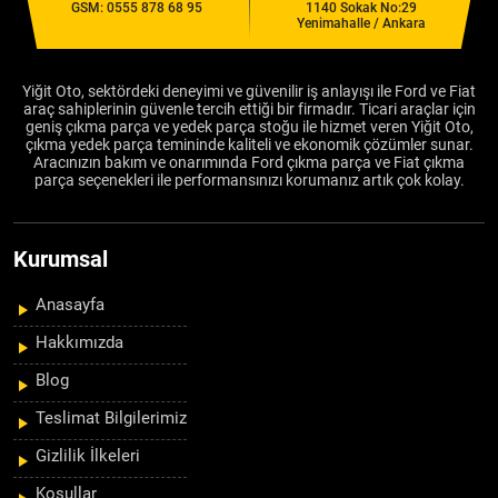
GSM:
0555 878 68 95
1140 Sokak No:29
Yenimahalle / Ankara
Yiğit Oto, sektördeki deneyimi ve güvenilir iş anlayışı ile Ford ve Fiat
araç sahiplerinin güvenle tercih ettiği bir firmadır. Ticari araçlar için
geniş çıkma parça ve yedek parça stoğu ile hizmet veren Yiğit Oto,
çıkma yedek parça temininde kaliteli ve ekonomik çözümler sunar.
Aracınızın bakım ve onarımında Ford çıkma parça ve Fiat çıkma
parça seçenekleri ile performansınızı korumanız artık çok kolay.
Kurumsal
Anasayfa
Hakkımızda
Blog
Teslimat Bilgilerimiz
Gizlilik İlkeleri
Koşullar