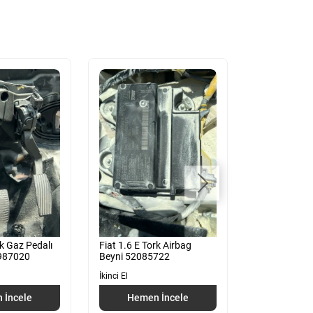
rk Gaz Pedalı
Fiat 1.6 E Tork Airbag
Fiat 1.6 E To
987020
Beyni 52085722
Kelebeği
İkinci El
İkinci El
 İncele
Hemen İncele
Hemen