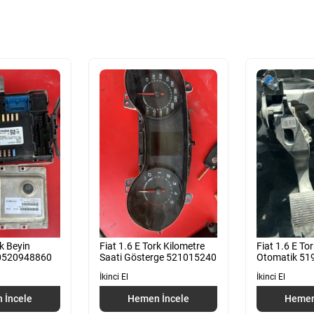
rk Beyin
Fiat 1.6 E Tork Kilometre
Fiat 1.6 E To
0520948860
Saati Gösterge 521015240
Otomatik 51
İkinci El
İkinci El
 İncele
Hemen İncele
Hemen