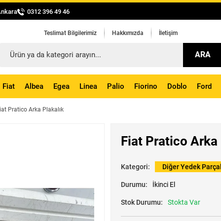
Ankara
0312 396 49 46
Teslimat Bilgilerimiz
Hakkımızda
İletişim
ARA
Fiat
Albea
Egea
Linea
Palio
Fiorino
Doblo
Ford
iat Pratico Arka Plakalık
Fiat Pratico Arka
Kategori:
Diğer Yedek Parça
Durumu:
İkinci El
Stok Durumu:
Stokta Var