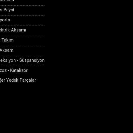
s Beyni
porta
ektrik Aksamı
t Takım
 Aksam
reksiyon - Süspansiyon
zoz - Katalizör
ğer Yedek Parçalar