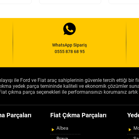
WhatsApp Sipariş
0555 878 68 95
layışı ile Ford ve Fiat araç sahiplerinin güvenle tercih ettiği bir 
, çıkma yedek parça temininde kaliteli ve ekonomik çözümler sun
Fiat çıkma parça seçenekleri ile performansınızı korumanız artık 
a Parçaları
Fiat Çıkma Parçaları
Yed
Albea
Mo
Brava
Şa