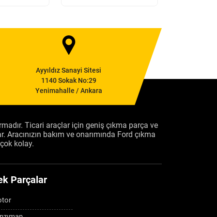
Ayyıldız Sanayi Sitesi
1140 Sokak No:29
Yenimahalle / Ankara
firmadır. Ticari araçlar için geniş çıkma parça ve
ar. Aracınızın bakım ve onarımında Ford çıkma
çok kolay.
ek Parçalar
tor
nzıman