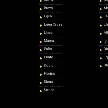
Bravo
Ab
Egea
Ka
Egea Cross
El
Linea
Al
Marea
İç
Palio
Di
Punto
Eg
Di
Doblo
Fiorino
Siena
Strada