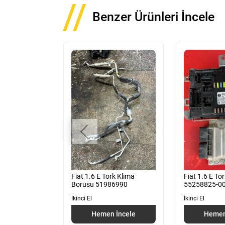
Benzer Ürünleri İncele
 Arka Kasa
Fiat 1.6 E Tork Klima
Fiat 1.6 E To
Borusu 51986990
55258825-0
İkinci El
İkinci El
 İncele
Hemen İncele
Hemen