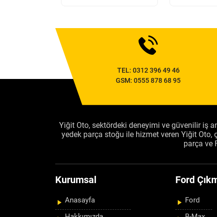
TEL:
0312 396 49 46
GSM:
0555 878 68 95
Yiğit Oto, sektördeki deneyimi ve güvenilir iş an
yedek parça stoğu ile hizmet veren Yiğit Oto
parça ve 
Kurumsal
Ford Çıkm
Anasayfa
Ford
Hakkımızda
B-Max