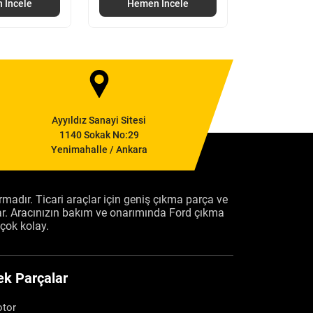
 İncele
Hemen İncele
Hemen
Ayyıldız Sanayi Sitesi
1140 Sokak No:29
Yenimahalle / Ankara
firmadır. Ticari araçlar için geniş çıkma parça ve
ar. Aracınızın bakım ve onarımında Ford çıkma
çok kolay.
ek Parçalar
tor