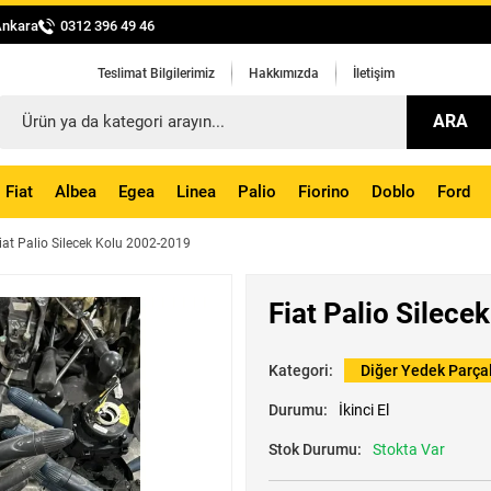
Ankara
0312 396 49 46
Teslimat Bilgilerimiz
Hakkımızda
İletişim
ARA
Fiat
Albea
Egea
Linea
Palio
Fiorino
Doblo
Ford
iat Palio Silecek Kolu 2002-2019
Fiat Palio Silec
Kategori:
Diğer Yedek Parça
Durumu:
İkinci El
Stok Durumu:
Stokta Var