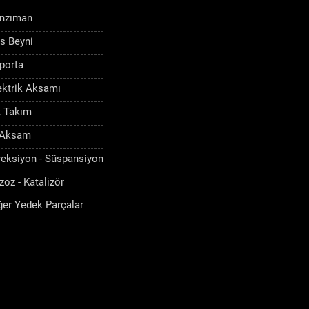
nzıman
s Beyni
porta
ektrik Aksamı
t Takım
 Aksam
reksiyon - Süspansiyon
zoz - Katalizör
ğer Yedek Parçalar