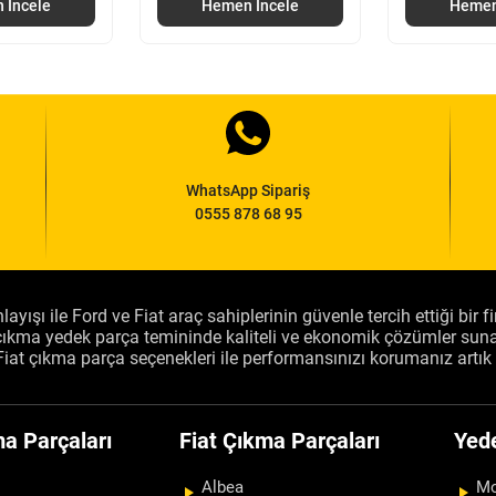
 İncele
Hemen İncele
Hemen
WhatsApp Sipariş
0555 878 68 95
layışı ile Ford ve Fiat araç sahiplerinin güvenle tercih ettiği bir 
, çıkma yedek parça temininde kaliteli ve ekonomik çözümler sun
Fiat çıkma parça seçenekleri ile performansınızı korumanız artık 
a Parçaları
Fiat Çıkma Parçaları
Yed
Albea
Mo