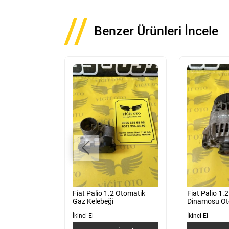
Benzer Ürünleri İncele
l Arka Kapı
Fiat Palio 1.2 Otomatik
Fiat Palio 1.2
Gaz Kelebeği
Dinamosu Ot
İkinci El
İkinci El
 İncele