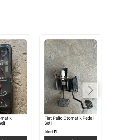
omatik
Fiat Palio Otomatik Pedal
Fiat Palio Ot
eli
Seti
Şanzıman Ya
Radyatör 46
İkinci El
İkinci El