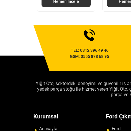
Hemen İncele
Hemen
TEL:
0312 396 49 46
GSM:
0555 878 68 95
Yiğit Oto, sektördeki deneyimi ve güvenilir iş an
yedek parça stoğu ile hizmet veren Yiğit Oto
parça ve 
Kurumsal
Ford Çıkm
Anasayfa
Ford