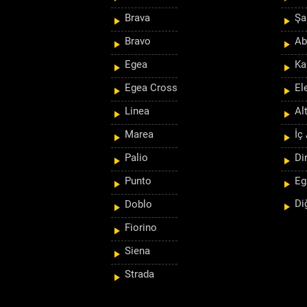
Brava
Şa
Bravo
Ab
Egea
Ka
Egea Cross
El
Linea
Al
Marea
İç
Palio
Di
Punto
Eg
Di
Doblo
Fiorino
Siena
Strada