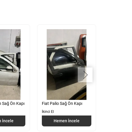
an Sağ Ön Kapı
Fiat Palio Sağ Ön Kapı
Fiat Palio Ö
2001
İkinci El
İkinci El
 İncele
Hemen İncele
Hemen