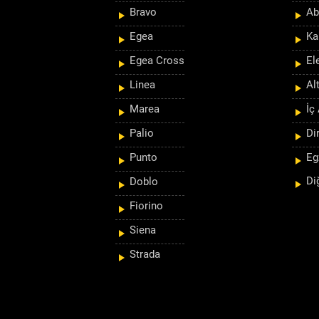
Bravo
Ab
Egea
Ka
Egea Cross
El
Linea
Al
Marea
İç
Palio
Di
Punto
Eg
Di
Doblo
Fiorino
Siena
Strada