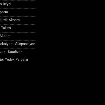
s Beyni
porta
ektrik Aksamı
t Takım
 Aksam
reksiyon - Süspansiyon
zoz - Katalizör
ğer Yedek Parçalar