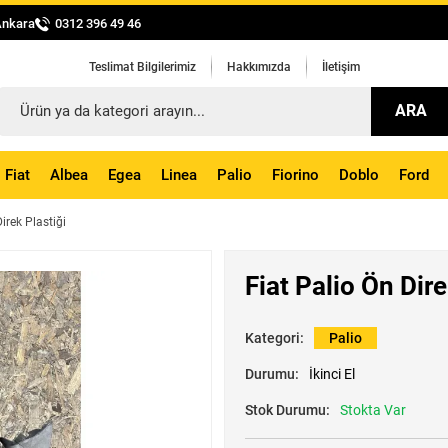
Ankara
0312 396 49 46
Teslimat Bilgilerimiz
Hakkımızda
İletişim
ARA
Fiat
Albea
Egea
Linea
Palio
Fiorino
Doblo
Ford
irek Plastiği
Fiat Palio Ön Dire
Kategori:
Palio
Durumu:
İkinci El
Stok Durumu:
Stokta Var