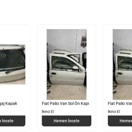
agaj Kapak
Fiat Palio Van Sol Ön Kapı
Fiat Palio V
İkinci El
İkinci El
 İncele
Hemen İncele
Hemen