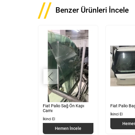
Benzer Ürünleri İncele
 Krank Dişlisi
Fiat Palio Sağ Ön Kapı
Fiat Palio B
Camı
İkinci El
İkinci El
 İncele
Hemen
Hemen İncele