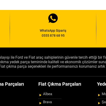
WhatsApp Sipariş
0555 878 68 95
layışı ile Ford ve Fiat araç sahiplerinin güvenle tercih ettiği bir 
, çıkma yedek parça temininde kaliteli ve ekonomik çözümler sun
Fiat çıkma parça seçenekleri ile performansınızı korumanız artık 
a Parçaları
Fiat Çıkma Parçaları
Yed
Albea
Mo
Brava
Şa