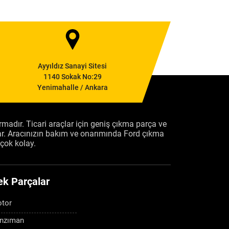
Ayyıldız Sanayi Sitesi
1140 Sokak No:29
Yenimahalle / Ankara
firmadır. Ticari araçlar için geniş çıkma parça ve
ar. Aracınızın bakım ve onarımında Ford çıkma
çok kolay.
ek Parçalar
tor
nzıman