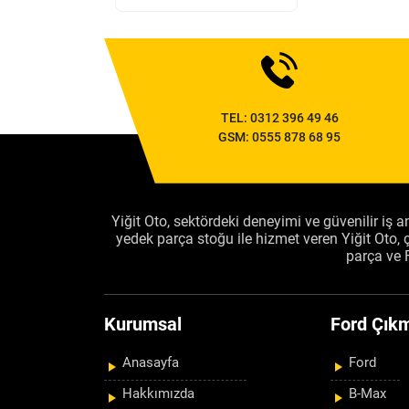
TEL:
0312 396 49 46
GSM:
0555 878 68 95
Yiğit Oto, sektördeki deneyimi ve güvenilir iş an
yedek parça stoğu ile hizmet veren Yiğit Oto
parça ve 
Kurumsal
Ford Çıkm
Anasayfa
Ford
Hakkımızda
B-Max