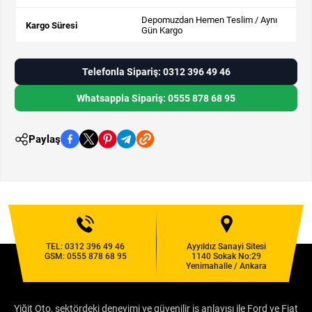
Depomuzdan Hemen Teslim / Aynı
Kargo Süresi
Gün Kargo
Telefonla Sipariş: 0312 396 49 46
Whatsappla Sipariş: 0555 878 68 95
Paylaş
TEL:
0312 396 49 46
Ayyıldız Sanayi Sitesi
GSM:
0555 878 68 95
1140 Sokak No:29
Yenimahalle / Ankara
Yiğit Oto, sektördeki deneyimi ve güvenilir iş anlayışı ile Ford ve Fiat