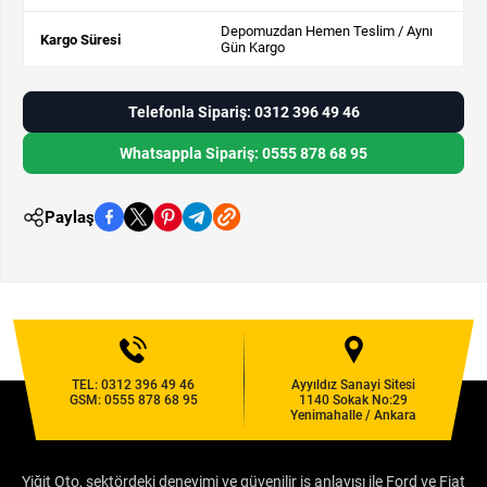
Depomuzdan Hemen Teslim / Aynı
Kargo Süresi
Gün Kargo
Telefonla Sipariş: 0312 396 49 46
Whatsappla Sipariş: 0555 878 68 95
Paylaş
TEL:
0312 396 49 46
Ayyıldız Sanayi Sitesi
GSM:
0555 878 68 95
1140 Sokak No:29
Yenimahalle / Ankara
Yiğit Oto, sektördeki deneyimi ve güvenilir iş anlayışı ile Ford ve Fiat