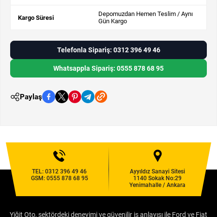
Depomuzdan Hemen Teslim / Aynı
Kargo Süresi
Gün Kargo
Telefonla Sipariş: 0312 396 49 46
Whatsappla Sipariş: 0555 878 68 95
Paylaş
TEL:
0312 396 49 46
Ayyıldız Sanayi Sitesi
GSM:
0555 878 68 95
1140 Sokak No:29
Yenimahalle / Ankara
Yiğit Oto, sektördeki deneyimi ve güvenilir iş anlayışı ile Ford ve Fiat