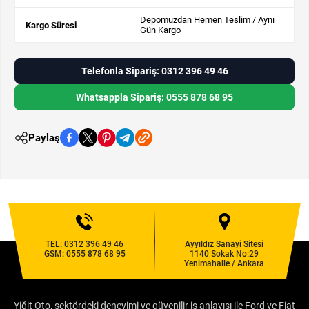
Depomuzdan Hemen Teslim / Aynı
Kargo Süresi
Gün Kargo
Telefonla Sipariş: 0312 396 49 46
Whatsappla Sipariş: 0555 878 68 95
Paylaş
TEL:
0312 396 49 46
Ayyıldız Sanayi Sitesi
GSM:
0555 878 68 95
1140 Sokak No:29
Yenimahalle / Ankara
Yiğit Oto, sektördeki deneyimi ve güvenilir iş anlayışı ile Ford ve Fiat