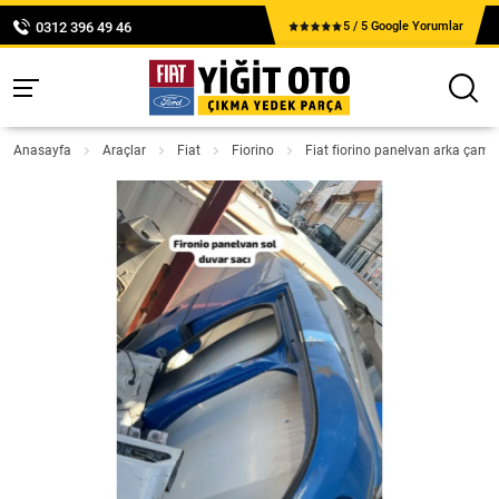
0312 396 49 46
5 / 5 Google Yorumlar
Anasayfa
Araçlar
Fiat
Fiorino
Fiat fiorino panelvan arka çamu