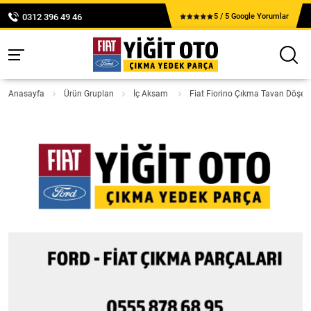
0312 396 49 46
5 / 5 Google Yorumlar
Anasayfa
Ürün Grupları
İç Aksam
Fiat Fiorino Çıkma Tavan Döşem