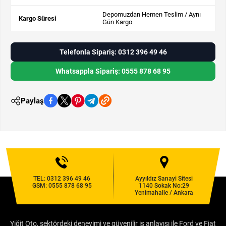
Depomuzdan Hemen Teslim / Aynı
Kargo Süresi
Gün Kargo
Telefonla Sipariş: 0312 396 49 46
Whatsappla Sipariş: 0555 878 68 95
Paylaş
TEL:
0312 396 49 46
Ayyıldız Sanayi Sitesi
GSM:
0555 878 68 95
1140 Sokak No:29
Yenimahalle / Ankara
Yiğit Oto, sektördeki deneyimi ve güvenilir iş anlayışı ile Ford ve Fiat