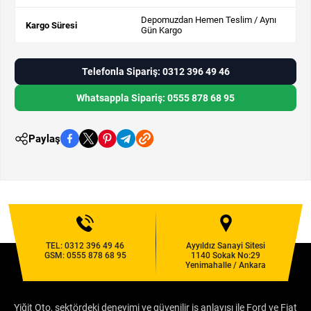
Depomuzdan Hemen Teslim / Aynı
Kargo Süresi
Gün Kargo
Telefonla Sipariş: 0312 396 49 46
Whatsappla Sipariş: 0555 878 68 95
Paylaş
TEL:
0312 396 49 46
Ayyıldız Sanayi Sitesi
GSM:
0555 878 68 95
1140 Sokak No:29
Yenimahalle / Ankara
Yiğit Oto, sektördeki deneyimi ve güvenilir iş anlayışı ile Ford ve Fiat