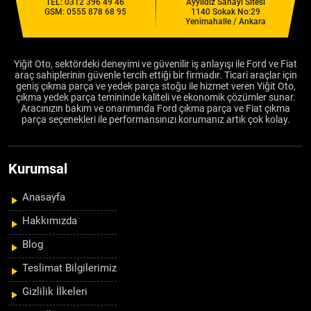
TEL:
0312 396 49 46
Ayyıldız Sanayi Sitesi
GSM:
0555 878 68 95
1140 Sokak No:29
Yenimahalle / Ankara
Yiğit Oto, sektördeki deneyimi ve güvenilir iş anlayışı ile Ford ve Fiat
araç sahiplerinin güvenle tercih ettiği bir firmadır. Ticari araçlar için
geniş çıkma parça ve yedek parça stoğu ile hizmet veren Yiğit Oto,
çıkma yedek parça temininde kaliteli ve ekonomik çözümler sunar.
Aracınızın bakım ve onarımında Ford çıkma parça ve Fiat çıkma
parça seçenekleri ile performansınızı korumanız artık çok kolay.
Kurumsal
Anasayfa
Hakkımızda
Blog
Teslimat Bilgilerimiz
Gizlilik İlkeleri