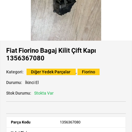
Fiat Fiorino Bagaj Kilit Çift Kapı
1356367080
Kategori:
Diğer Yedek Parçalar
,
Fiorino
Durumu:
İkinci El
Stok Durumu:
Stokta Var
Parça Kodu
1356367080